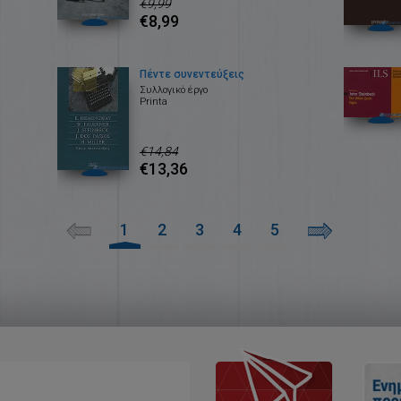
€9,99
€8,99
Πέντε συνεντεύξεις
Συλλογικό έργο
Printa
€14,84
€13,36
1
2
3
4
5