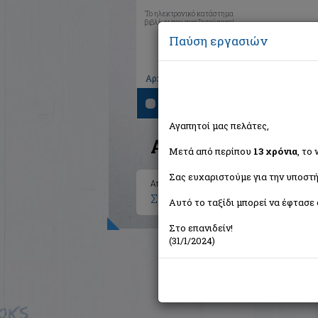
Το ηλεκτρονικό κατάστημα
βιβλίων που αναζητούσατε!
Παύση εργασιών
|
|
|
Αρχική
Το καλάθι μου
Εγγραφή
Σύνδ
Αναζήτηση
Αγαπητοί μας πελάτες,
Αποτελέσματα ανα
Μετά από περίπου
13 χρόνια
, το
Σας ευχαριστούμε για την υποστή
Αποτελέσματα αναζήτησης για:
Συγγραφέας: Steinbeck John (
Αυτό το ταξίδι μπορεί να έφτασε 
Στο επανιδείν!
(31/1/2024)