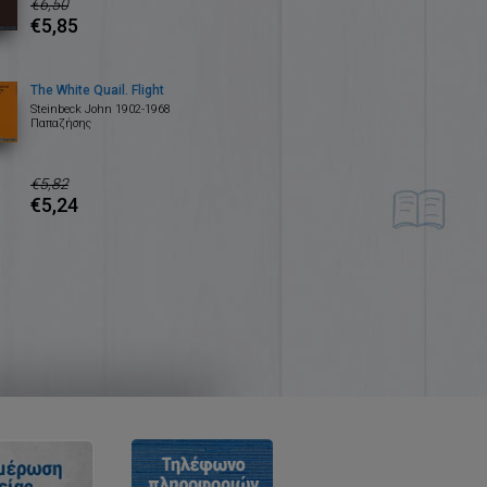
€6,50
€5,85
The White Quail. Flight
Steinbeck John 1902-1968
Παπαζήσης
€5,82
€5,24