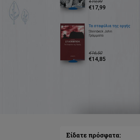
€19,99
€17,99
Τα σταφύλια της οργής
Steinbeck John
Γράμματα
€16,50
€14,85
Είδατε πρόσφατα: