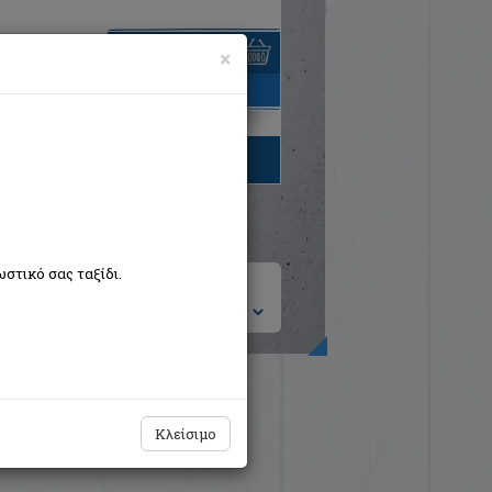
×
είναι άδειο
τηγορίες βιβλίων
στικό σας ταξίδι.
ση ανά:
Κλείσιμο