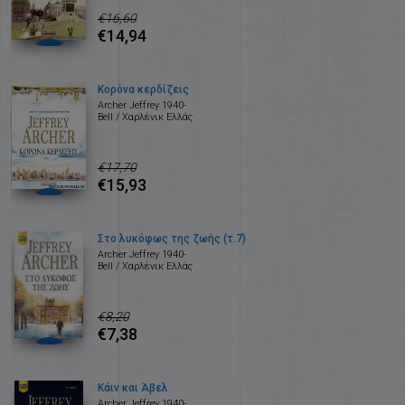
€16,60
€14,94
Κορόνα κερδίζεις
Archer Jeffrey 1940-
Bell / Χαρλένικ Ελλάς
€17,70
€15,93
Στο λυκόφως της ζωής (τ.7)
Archer Jeffrey 1940-
Bell / Χαρλένικ Ελλάς
€8,20
€7,38
Κάιν και Άβελ
Archer Jeffrey 1940-