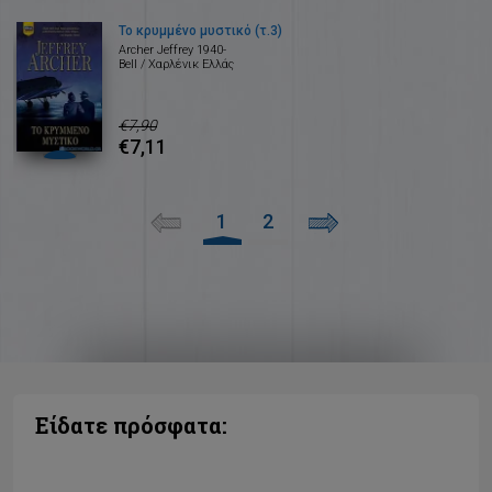
Το κρυμμένο μυστικό (τ.3)
Archer Jeffrey 1940-
Bell / Χαρλένικ Ελλάς
€7,90
€7,11
1
2
Είδατε πρόσφατα: