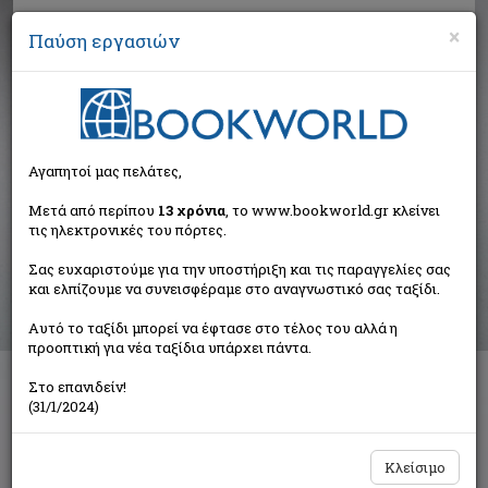
×
Παύση εργασιών
Αναζήτηση
Αγαπητοί μας πελάτες,
Αποτελέσματα αναζήτησης
Μετά από περίπου
13 χρόνια
, το www.bookworld.gr κλείνει
τις ηλεκτρονικές του πόρτες.
Αποτελέσματα αναζήτησης για:
Σας ευχαριστούμε για την υποστήριξη και τις παραγγελίες σας
Συγγραφέας: Archer Jeffrey (24 βιβλία)
και ελπίζουμε να συνεισφέραμε στο αναγνωστικό σας ταξίδι.
Ταξινόμηση ανά:
Αυτό το ταξίδι μπορεί να έφτασε στο τέλος του αλλά η
προοπτική για νέα ταξίδια υπάρχει πάντα.
Στο επανιδείν!
1
2
(31/1/2024)
Κλείσιμο