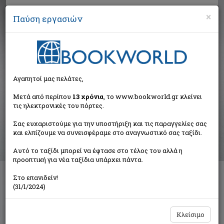
×
Παύση εργασιών
Αναζήτηση
Αγαπητοί μας πελάτες,
Αποτελέσματα αναζήτησης
Μετά από περίπου
13 χρόνια
, το www.bookworld.gr κλείνει
τις ηλεκτρονικές του πόρτες.
Αποτελέσματα αναζήτησης για:
Σας ευχαριστούμε για την υποστήριξη και τις παραγγελίες σας
Συγγραφέας: Προβατάς Μάκης (10 βιβλία)
και ελπίζουμε να συνεισφέραμε στο αναγνωστικό σας ταξίδι.
Ταξινόμηση ανά:
Αυτό το ταξίδι μπορεί να έφτασε στο τέλος του αλλά η
προοπτική για νέα ταξίδια υπάρχει πάντα.
Στο επανιδείν!
Επειδή δεν υπάρχει Planet B
(31/1/2024)
Μανιάτης Γιάννης τοπογράφος μηχανικός
Εκδόσεις Πατάκη
Κλείσιμο
€16,60