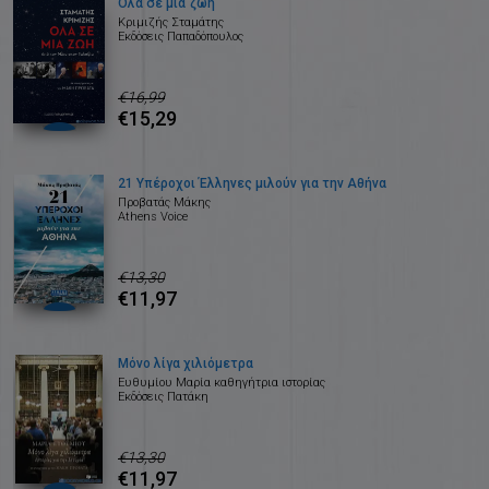
Όλα σε μια ζωή
Κριμιζής Σταμάτης
Εκδόσεις Παπαδόπουλος
€16,99
€15,29
21 Υπέροχοι Έλληνες μιλούν για την Αθήνα
Προβατάς Μάκης
Athens Voice
€13,30
€11,97
Μόνο λίγα χιλιόμετρα
Ευθυμίου Μαρία καθηγήτρια ιστορίας
Εκδόσεις Πατάκη
€13,30
€11,97