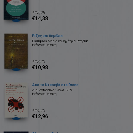
€15,98
€14,38
Ρίζες και θεμέλια
Ευθυμίου Μαρία καθηγήτρια ιστορίας
Εκδόσεις Πατάκη
€12,20
€10,98
Από το Ντεσεβό στο Drone
Διαμαντοπούλου Άννα 1959-
Εκδόσεις Πατάκη
€14,40
€12,96