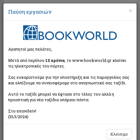
×
Παύση εργασιών
Αναζήτηση
Αγαπητοί μας πελάτες,
Μετά από περίπου
13 χρόνια
, το www.bookworld.gr κλείνει
τις ηλεκτρονικές του πόρτες.
Σας ευχαριστούμε για την υποστήριξη και τις παραγγελίες σας
και ελπίζουμε να συνεισφέραμε στο αναγνωστικό σας ταξίδι.
Τιμή εκδότη:€16,60
Αυτό το ταξίδι μπορεί να έφτασε στο τέλος του αλλά η
€14,94
Η τιμή μας:
προοπτική για νέα ταξίδια υπάρχει πάντα.
Δεν υπάρχει δυνατότητα παραγγελίας
Στο επανιδείν!
(31/1/2024)
Κλείσιμο