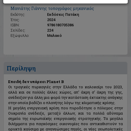
Επειδή δεν υπάρχει Planet B
Μανιάτης Γιάννης τοπογράφος μηχανικός
Εκδότης:
Εκδόσεις Πατάκη
Έτος:
2024
ISBN:
9786180705386
Σελίδες:
224
Εξώφυλλο:
Μαλακό
Περίληψη
Επειδή δεν υπάρχει Planet B
Οι τραγικές πυρκαγιές στην Ελλάδα το καλοκαίρι του 2023,
αλλά και σε πολλές άλλες χώρες, απ’ άκρη σ’ άκρη της γης,
ανέδειξαν για άλλη μια φορά την κατάσταση έκτακτης ανάγκης
στην οποία βαδίζει ο πλανήτης λόγω της κλιματικής κρίσης.
Η μεγάλη ενεργειακή κρίση που πυροδότησε ο πόλεμος στην
Ουκρανία ανέδειξε, μεταξύ άλλων, και τα πολλά αδύναμα
σημεία της ευρωπαϊκής ενεργειακής στρατηγικής. Τα μεγάλα
διλήμματα για παγκόσμιες οικονομίες που αντικαθιστούν τα
ορυκτά καύσιμα με ανανεώσιμες πηγές, οι νέες γεω­πολιτικές