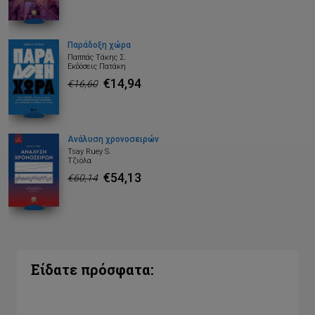
Παράδοξη χώρα
Παππάς Τάκης Σ.
Εκδόσεις Πατάκη
€14,94
€16,60
Ανάλυση χρονοσειρών
Tsay Ruey S.
Τζιόλα
€54,13
€60,14
Είδατε πρόσφατα: