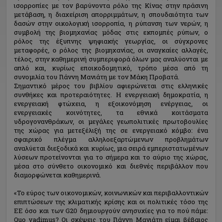
ισορροπίες με τον βαρύνοντα ρόλο της Κίνας στην πράσινη
μετάβαση, η διαχείριση απορριμμάτων, η σπουδαιότητα των
δασών στην οικολογική ισορροπία, η ρύπανση των νερών, η
συμβολή της βιομηχανίας μόδας στις εκπομπές ρύπων, ο
ρόλος της έξυπνης ψηφιακής γεωργίας, οι σύγχρονες
μεταφορές, ο ρόλος της βιομηχανίας, οι αναγκαίες αλλαγές,
τέλος, στην καθημερινή συμπεριφορά όλων μας αναλύονται με
απλό και, κυρίως εποικοδομητικό, τρόπο μέσα από τη
συνομιλία του Γιάννη Μανιάτη με τον Μάκη Προβατά.
Σημαντικό μέρος του βιβλίου αφιερώνεται στις ελληνικές
συνθήκες και προτεραιότητες. Η ενεργειακή δημοκρατία, η
ενεργειακή φτώχεια, η εξοικονόμηση ενέργειας, οι
ενεργειακές κοινότητες, τα εθνικά κοιτάσματα
υδρογονανθράκων, οι μεγάλες γεωπολιτικές πρωτοβουλίες
της χώρας για μετεξέλιξή της σε ενεργειακό κόμβο: ένα
σφαιρικό πλέγμα αλληλοεξαρτώμενων προβλημάτων
αναλύεται διεξοδικά και κυρίως, μια σειρά εμπεριστατωμένων
λύσεων προτείνονται για το σήμερα και το αύριο της χώρας,
μέσα στο σύνθετο οικονομικό και διεθνές περιβάλλον που
διαμορφώνεται καθημερινά.
«Το εύρος των οικονομικών, κοινωνικών και περιβαλλοντικών
επιπτώσεων της κλιματικής κρίσης και οι πολιτικές τόσο της
ΕΕ όσο και των G20 δημιουργούν ανησυχίες για το πού πάμε:
Quo vadimus? Οι σκέψεις του Γιάννη Μανιάτη είμαι βέβαιος