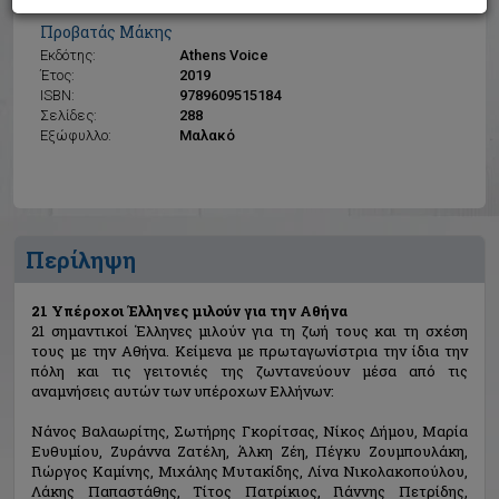
21 Υπέροχοι Έλληνες μιλούν για την Αθήνα
Προβατάς Μάκης
Εκδότης:
Athens Voice
Έτος:
2019
ISBN:
9789609515184
Σελίδες:
288
Εξώφυλλο:
Μαλακό
Περίληψη
21 Υπέροχοι Έλληνες μιλούν για την Αθήνα
21 σημαντικοί Έλληνες μιλούν για τη ζωή τους και τη σχέση
τους με την Αθήνα. Κείμενα με πρωταγωνίστρια την ίδια την
πόλη και τις γειτονιές της ζωντανεύουν μέσα από τις
αναμνήσεις αυτών των υπέροχων Ελλήνων:
Νάνος Βαλαωρίτης, Σωτήρης Γκορίτσας, Νίκος Δήμου, Μαρία
Ευθυμίου, Ζυράννα Ζατέλη, Άλκη Ζέη, Πέγκυ Ζουμπουλάκη,
Γιώργος Καμίνης, Μιχάλης Μυτακίδης, Λίνα Νικολακοπούλου,
Λάκης Παπαστάθης, Τίτος Πατρίκιος, Γιάννης Πετρίδης,