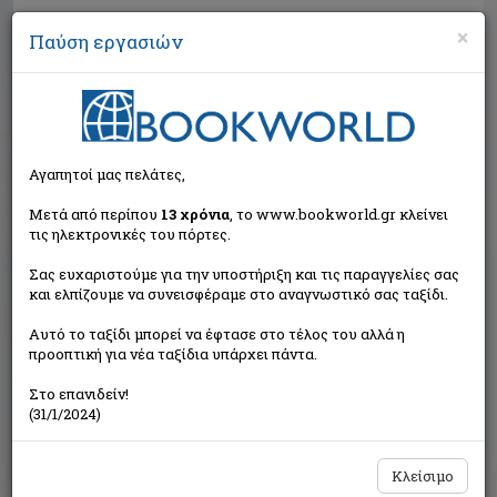
×
Παύση εργασιών
Αναζήτηση
Αγαπητοί μας πελάτες,
Μετά από περίπου
13 χρόνια
, το www.bookworld.gr κλείνει
τις ηλεκτρονικές του πόρτες.
Σας ευχαριστούμε για την υποστήριξη και τις παραγγελίες σας
και ελπίζουμε να συνεισφέραμε στο αναγνωστικό σας ταξίδι.
Τιμή εκδότη:€13,30
Αυτό το ταξίδι μπορεί να έφτασε στο τέλος του αλλά η
€11,97
Η τιμή μας:
προοπτική για νέα ταξίδια υπάρχει πάντα.
Δεν υπάρχει δυνατότητα παραγγελίας
Στο επανιδείν!
(31/1/2024)
Κλείσιμο