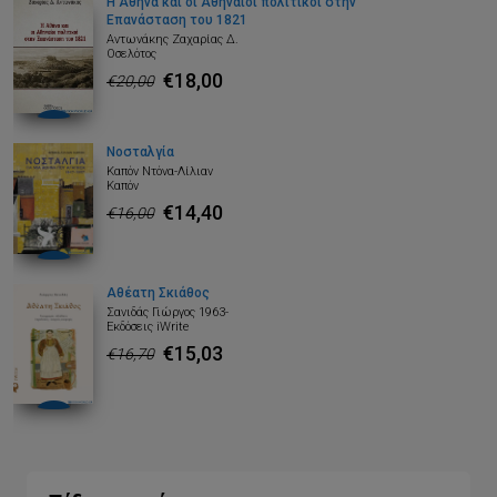
Η Αθήνα και οι Αθηναίοι πολιτικοί στην
Επανάσταση του 1821
Αντωνάκης Ζαχαρίας Δ.
Οσελότος
€18,00
€20,00
Νοσταλγία
Καπόν Ντόνα-Λίλιαν
Καπόν
€14,40
€16,00
Αθέατη Σκιάθος
Σανιδάς Γιώργος 1963-
Εκδόσεις iWrite
€15,03
€16,70