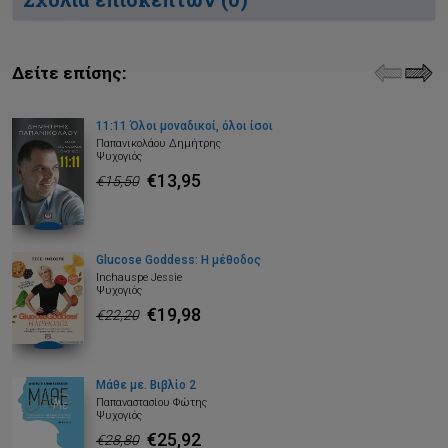
Δείτε επίσης:
11:11 Όλοι μοναδικοί, όλοι ίσοι
Παπανικολάου Δημήτρης
Ψυχογιός
€13,95
€15,50
Glucose Goddess: Η μέθοδος
Inchauspe Jessie
Ψυχογιός
€19,98
€22,20
Μάθε με. Βιβλίο 2
Παπαναστασίου Φώτης
Ψυχογιός
€25,92
€28,80