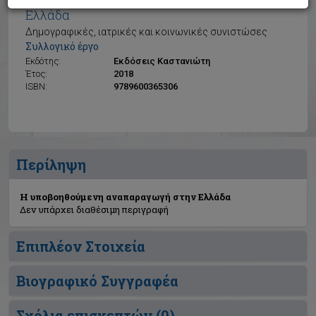
Η υποβοηθούμενη αναπαραγωγή στην
Ελλάδα
Δημογραφικές, ιατρικές και κοινωνικές συνιστώσες
Συλλογικό έργο
Εκδότης:
Εκδόσεις Καστανιώτη
Έτος:
2018
ISBN:
9789600365306
Περίληψη
Η υποβοηθούμενη αναπαραγωγή στην Ελλάδα
Δεν υπάρχει διαθέσιμη περιγραφή
Επιπλέον Στοιχεία
Βιογραφικό Συγγραφέα
Σχόλια επισκεπτών (
0
)