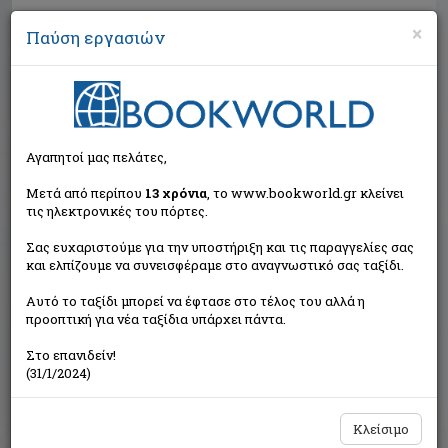
×
Παύση εργασιών
Αναζήτηση
Αγαπητοί μας πελάτες,
Μετά από περίπου
13 χρόνια
, το www.bookworld.gr κλείνει
τις ηλεκτρονικές του πόρτες.
Σας ευχαριστούμε για την υποστήριξη και τις παραγγελίες σας
και ελπίζουμε να συνεισφέραμε στο αναγνωστικό σας ταξίδι.
Τιμή εκδότη:€14,00
Αυτό το ταξίδι μπορεί να έφτασε στο τέλος του αλλά η
€12,60
Η τιμή μας:
προοπτική για νέα ταξίδια υπάρχει πάντα.
Δεν υπάρχει δυνατότητα παραγγελίας
Στο επανιδείν!
(31/1/2024)
Κλείσιμο