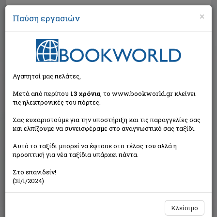
×
Παύση εργασιών
Αναζήτηση
Αγαπητοί μας πελάτες,
Μετά από περίπου
13 χρόνια
, το www.bookworld.gr κλείνει
τις ηλεκτρονικές του πόρτες.
Σας ευχαριστούμε για την υποστήριξη και τις παραγγελίες σας
και ελπίζουμε να συνεισφέραμε στο αναγνωστικό σας ταξίδι.
Τιμή εκδότη:€37,43
Αυτό το ταξίδι μπορεί να έφτασε στο τέλος του αλλά η
€33,69
Η τιμή μας:
προοπτική για νέα ταξίδια υπάρχει πάντα.
Δεν υπάρχει δυνατότητα παραγγελίας
Στο επανιδείν!
(31/1/2024)
Κλείσιμο