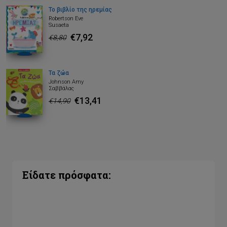
Το βιβλίο της ηρεμίας
Robertson Eve
Susaeta
€7,92
€8,80
Τα ζώα
Johnson Amy
Σαββάλας
€13,41
€14,90
Είδατε πρόσφατα: