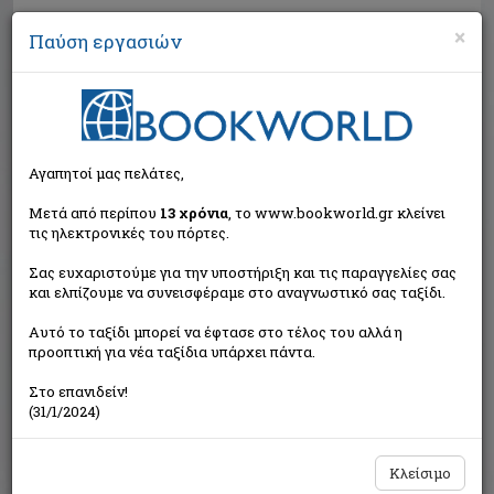
×
Παύση εργασιών
Αναζήτηση
Αγαπητοί μας πελάτες,
Μετά από περίπου
13 χρόνια
, το www.bookworld.gr κλείνει
τις ηλεκτρονικές του πόρτες.
Σας ευχαριστούμε για την υποστήριξη και τις παραγγελίες σας
και ελπίζουμε να συνεισφέραμε στο αναγνωστικό σας ταξίδι.
Τιμή εκδότη:€8,12
Αυτό το ταξίδι μπορεί να έφτασε στο τέλος του αλλά η
€7,31
Η τιμή μας:
προοπτική για νέα ταξίδια υπάρχει πάντα.
Δεν υπάρχει δυνατότητα παραγγελίας
Στο επανιδείν!
(31/1/2024)
Κλείσιμο