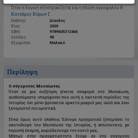
Ο σύγχρονος Μεσαίωνας
Όταν η λογική εξοστρακίζεται και η πλύση εγκεφάλου θριαμβεύει
Κατσάρος Βύρων Γ.
Εκδότης:
Δίαυλος
Έτος:
2009
ISBN:
9789605312466
Σελίδες:
98
Εξώφυλλο:
Μαλακό
Περίληψη
Ο σύγχρονος Μεσαίωνας
Όταν σε μια συζήτηση γίνεται αναφορά στο Μεσαίωνα,
αισθανόμαστε υπερήφανοι που αυτή η σκοτεινή περίοδος της
Ιστορίας όχι μόνο βρίσκεται αρκετά μακριά μας αλλά και έχει
ξεπεραστεί πια οριστικά.
Είναι όμως αυτό αλήθεια; Έχουμε πραγματικά ξεπεράσει το
σκοταδισμό του Μεσαίωνα της Ιστορίας, ή απλούστατα, με
περισσή έπαρση, κοροϊδεύουμε τον εαυτό μας;
Μήπως στην πραγματικότητα ζούμε σε ένα σύγχρονο