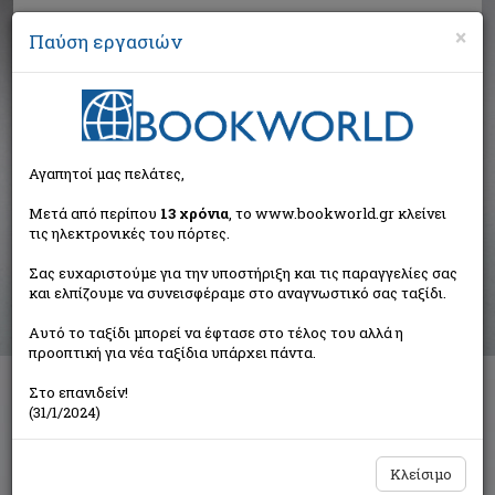
×
Παύση εργασιών
Αναζήτηση
Αγαπητοί μας πελάτες,
Αποτελέσματα αναζήτησης
Μετά από περίπου
13 χρόνια
, το www.bookworld.gr κλείνει
τις ηλεκτρονικές του πόρτες.
Αποτελέσματα αναζήτησης για:
Σας ευχαριστούμε για την υποστήριξη και τις παραγγελίες σας
Συγγραφέας: Καλοκύρης Κωνσταντίνος Δ. (12
και ελπίζουμε να συνεισφέραμε στο αναγνωστικό σας ταξίδι.
βιβλία)
Ταξινόμηση ανά:
Αυτό το ταξίδι μπορεί να έφτασε στο τέλος του αλλά η
προοπτική για νέα ταξίδια υπάρχει πάντα.
Στο επανιδείν!
(31/1/2024)
Από τον κύκλο των μεγάλων εορτών
Καλοκύρης Κωνσταντίνος Δ.
University Studio Press
Κλείσιμο