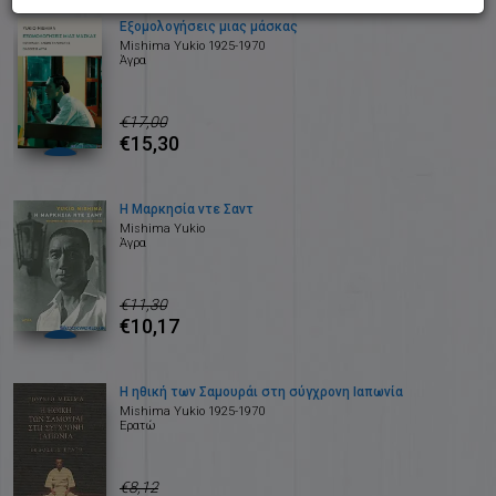
Εξομολογήσεις μιας μάσκας
Mishima Yukio 1925-1970
Άγρα
€17,00
€15,30
Η Μαρκησία ντε Σαντ
Mishima Yukio
Άγρα
€11,30
€10,17
Η ηθική των Σαμουράι στη σύγχρονη Ιαπωνία
Mishima Yukio 1925-1970
Ερατώ
€8,12