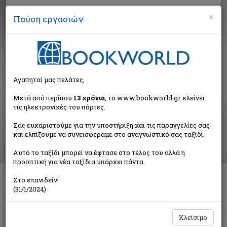
×
Παύση εργασιών
Αναζήτηση
Αγαπητοί μας πελάτες,
Αποτελέσματα αναζήτησης
Μετά από περίπου
13 χρόνια
, το www.bookworld.gr κλείνει
τις ηλεκτρονικές του πόρτες.
Αποτελέσματα αναζήτησης για:
Σας ευχαριστούμε για την υποστήριξη και τις παραγγελίες σας
Συγγραφέας: Mishima Yukio 1925-1970 (15
και ελπίζουμε να συνεισφέραμε στο αναγνωστικό σας ταξίδι.
βιβλία)
Ταξινόμηση ανά:
Αυτό το ταξίδι μπορεί να έφτασε στο τέλος του αλλά η
προοπτική για νέα ταξίδια υπάρχει πάντα.
Στο επανιδείν!
(31/1/2024)
1
2
Κλείσιμο