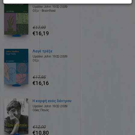
Ο Λαγός επιστρέφει
Updike John 1932-2009
Οξύ - Brainfood
€17,99
€16,19
Λαγέ τρέξε
Updike John 1932-2009
Οξύ
€17,95
€16,16
Η κορφή ενός δέντρου
Updike John 1932-2009
Οδός Πανός
€12,00
€10,80