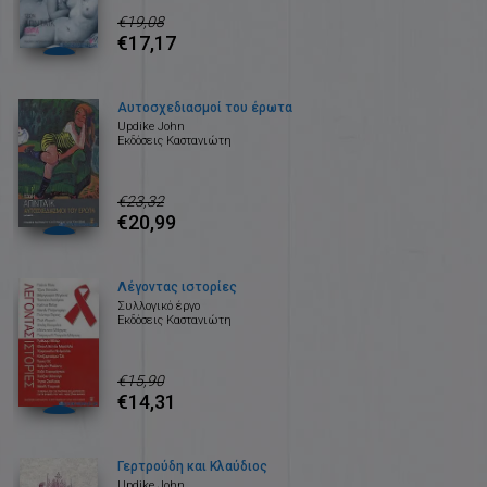
€19,08
€17,17
Αυτοσχεδιασμοί του έρωτα
Updike John
Εκδόσεις Καστανιώτη
€23,32
€20,99
Λέγοντας ιστορίες
Συλλογικό έργο
Εκδόσεις Καστανιώτη
€15,90
€14,31
Γερτρούδη και Κλαύδιος
Updike John