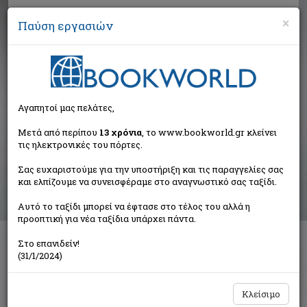
×
Παύση εργασιών
Αναζήτηση
Αγαπητοί μας πελάτες,
Αποτελέσματα αναζήτησης
Μετά από περίπου
13 χρόνια
, το www.bookworld.gr κλείνει
τις ηλεκτρονικές του πόρτες.
Αποτελέσματα αναζήτησης για:
Σας ευχαριστούμε για την υποστήριξη και τις παραγγελίες σας
Συγγραφέας: Updike John 1932-2009 (21 βιβλία)
και ελπίζουμε να συνεισφέραμε στο αναγνωστικό σας ταξίδι.
Ταξινόμηση ανά:
Αυτό το ταξίδι μπορεί να έφτασε στο τέλος του αλλά η
προοπτική για νέα ταξίδια υπάρχει πάντα.
Στο επανιδείν!
1
2
(31/1/2024)
Κλείσιμο