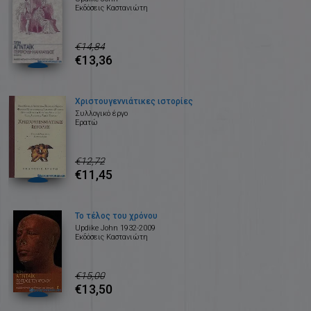
Εκδόσεις Καστανιώτη
€14,84
€13,36
Χριστουγεννιάτικες ιστορίες
Συλλογικό έργο
Ερατώ
€12,72
€11,45
Το τέλος του χρόνου
Updike John 1932-2009
Εκδόσεις Καστανιώτη
€15,00
€13,50