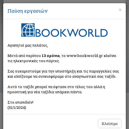
×
Παύση εργασιών
Αναζήτηση
Αγαπητοί μας πελάτες,
Αποτελέσματα αναζήτησης
Μετά από περίπου
13 χρόνια
, το www.bookworld.gr κλείνει
τις ηλεκτρονικές του πόρτες.
Αποτελέσματα αναζήτησης για:
Σας ευχαριστούμε για την υποστήριξη και τις παραγγελίες σας
Συγγραφέας: Ζαρόκωστα Κατερίνα (16 βιβλία)
και ελπίζουμε να συνεισφέραμε στο αναγνωστικό σας ταξίδι.
Ταξινόμηση ανά:
Αυτό το ταξίδι μπορεί να έφτασε στο τέλος του αλλά η
προοπτική για νέα ταξίδια υπάρχει πάντα.
Στο επανιδείν!
1
2
(31/1/2024)
Κλείσιμο