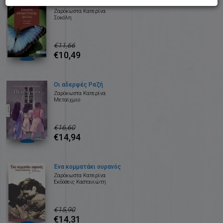
Ιστορίες οικογενειακής τρέλας
Ζαρόκωστα Κατερίνα
Σοκόλη
€11,66
€10,49
Οι αδερφές Ραζή
Ζαρόκωστα Κατερίνα
Μεταίχμιο
€16,60
€14,94
Ένα κομματάκι ουρανός
Ζαρόκωστα Κατερίνα
Εκδόσεις Καστανιώτη
€15,90
€14,31