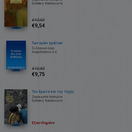
Εκδόσεις Καστανιώτη
€10,60
€9,54
Των εμών ερώτων
Συλλογικό έργο
Anglohellenic Α.Ε.
€10,83
€9,75
Του έρωτα και της τύχης
Ζαρόκωστα Κατερίνα
Εκδόσεις Καστανιώτη
Εξαντλημένο