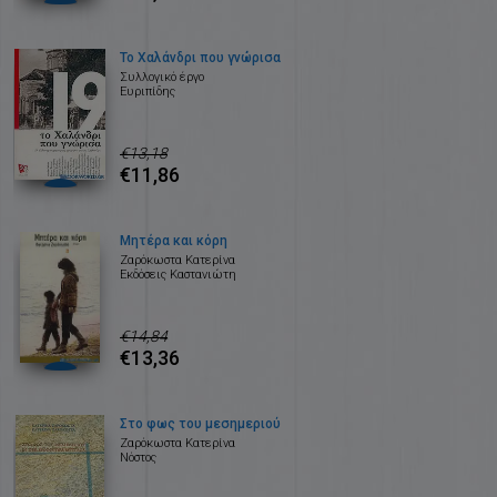
Το Χαλάνδρι που γνώρισα
Συλλογικό έργο
Ευριπίδης
€13,18
€11,86
Μητέρα και κόρη
Ζαρόκωστα Κατερίνα
Εκδόσεις Καστανιώτη
€14,84
€13,36
Στο φως του μεσημεριού
Ζαρόκωστα Κατερίνα
Νόστος