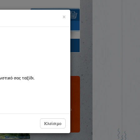
×
είναι άδειο
τηγορίες βιβλίων
στικό σας ταξίδι.
Τιμή εκδότη:€10,60
€9,54
Η τιμή μας:
Δεν υπάρχει δυνατότητα
παραγγελίας
Κλείσιμο