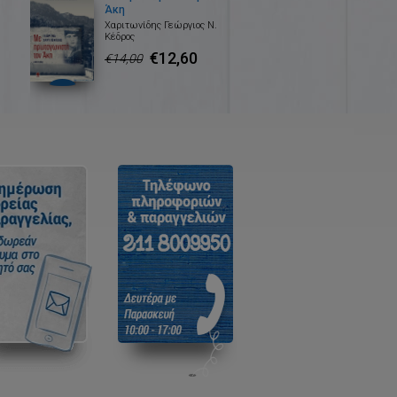
Άκη
Χαριτωνίδης Γεώργιος Ν.
Κέδρος
€12,60
€14,00