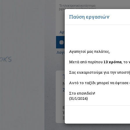
Το ηλεκτρονικό κατάστημα
βιβλίων που αναζητούσατε!
Παύση εργασιών
|
|
|
Αρχική
Το καλάθι μου
Εγγραφή
Σύνδ
Αναζήτηση
Αγαπητοί μας πελάτες,
Λογοτεχνία
>
Ελληνική Λογοτεχνία
>
Σύγ
Μετά από περίπου
13 χρόνια
, το
Σας ευχαριστούμε για την υποστή
Τόμεκ
Αυτό το ταξίδι μπορεί να έφτασε 
Νουβέλα
Ζαρόκωστα Κατερίνα
Στο επανιδείν!
(31/1/2024)
Εκδότης:
Εκδόσεις Καστανιώτ
Έτος:
1998
Σελίδες:
129