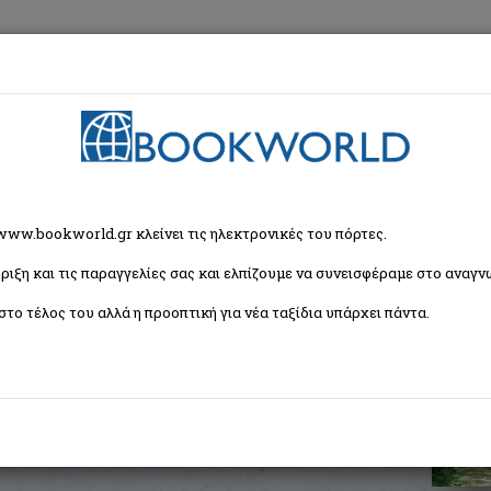
εση
Κα
χρονη Ελληνική Λογοτεχνία
> Τόμεκ
 www.bookworld.gr κλείνει τις ηλεκτρονικές του πόρτες.
ριξη και τις παραγγελίες σας και ελπίζουμε να συνεισφέραμε στο αναγνω
στο τέλος του αλλά η προοπτική για νέα ταξίδια υπάρχει πάντα.
η
ISBN:
9789600321036
Εξώφυλλο:
Μαλακό