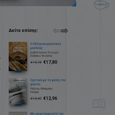
Δείτε επίσης:
Ο Ελληνοκορεατικός
μανδύας
ι
Δοβλέτογλου Ευτυχία
Εκδόσεις Φυλάτος
υ
€17,80
€19,78
.
κ
Σχετικά με τη φύση του
φωτός
Ράλλης Μπάμπης
Κέδρος
€12,96
€14,40
Με πρωταγωνιστή τον