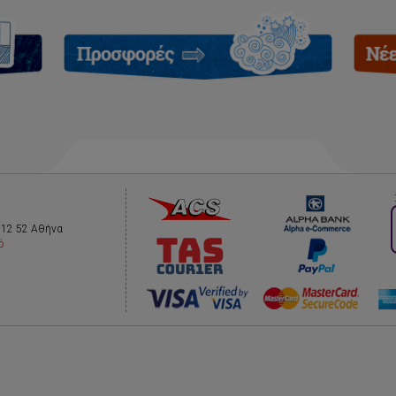
112 52 Αθήνα
ό