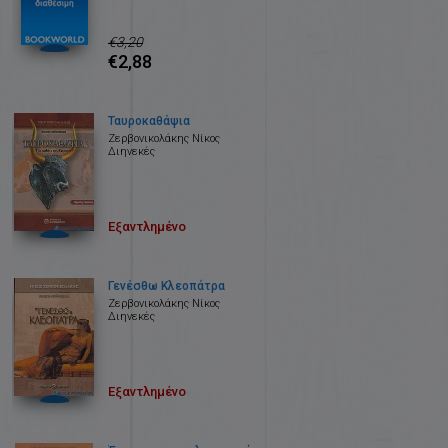
€3,20
€2,88
Ταυροκαθάψια
Ζερβονικολάκης Νίκος
Διηνεκές
Εξαντλημένο
Γενέσθω Κλεοπάτρα
Ζερβονικολάκης Νίκος
Διηνεκές
Εξαντλημένο