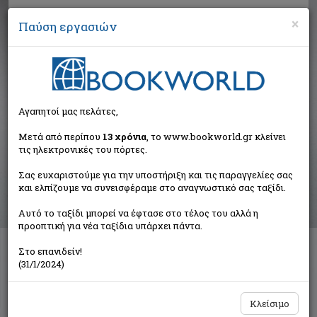
×
Παύση εργασιών
Αναζήτηση
Αγαπητοί μας πελάτες,
Αποτελέσματα αναζήτησης
Μετά από περίπου
13 χρόνια
, το www.bookworld.gr κλείνει
τις ηλεκτρονικές του πόρτες.
Αποτελέσματα αναζήτησης για:
Σας ευχαριστούμε για την υποστήριξη και τις παραγγελίες σας
Συγγραφέας: Ζερβονικολάκης Νίκος (10 βιβλία)
και ελπίζουμε να συνεισφέραμε στο αναγνωστικό σας ταξίδι.
Ταξινόμηση ανά:
Αυτό το ταξίδι μπορεί να έφτασε στο τέλος του αλλά η
προοπτική για νέα ταξίδια υπάρχει πάντα.
Στο επανιδείν!
Χρώμα από καρπούζι
(31/1/2024)
Ζερβονικολάκης Νίκος
Εκδοτικός Οίκος Α. Α. Λιβάνη
Κλείσιμο
€18,86