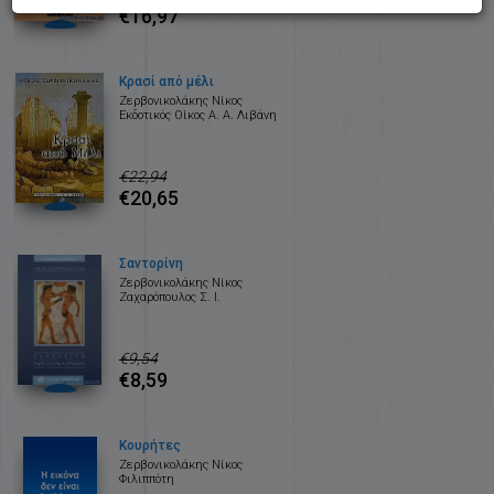
€16,97
Κρασί από μέλι
Ζερβονικολάκης Νίκος
Εκδοτικός Οίκος Α. Α. Λιβάνη
€22,94
€20,65
Σαντορίνη
Ζερβονικολάκης Νίκος
Ζαχαρόπουλος Σ. Ι.
€9,54
€8,59
Κουρήτες
Ζερβονικολάκης Νίκος
Φιλιππότη