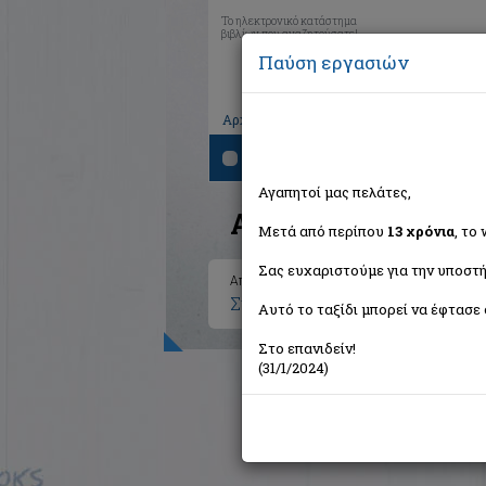
Το ηλεκτρονικό κατάστημα
βιβλίων που αναζητούσατε!
Παύση εργασιών
|
|
|
Αρχική
Το καλάθι μου
Εγγραφή
Σύνδ
Αναζήτηση
Αγαπητοί μας πελάτες,
Αποτελέσματα ανα
Μετά από περίπου
13 χρόνια
, το
Σας ευχαριστούμε για την υποστή
Αποτελέσματα αναζήτησης για:
Συγγραφέας: Βασιλικός Βασίλη
Αυτό το ταξίδι μπορεί να έφτασε 
Στο επανιδείν!
(31/1/2024)