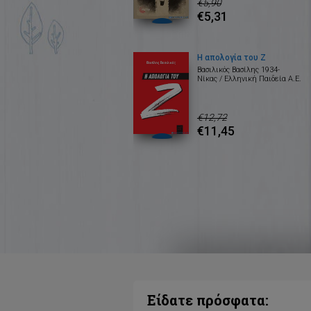
€5,90
€5,31
Η απολογία του Ζ
Βασιλικός Βασίλης 1934-
Νίκας / Ελληνική Παιδεία Α.Ε.
€12,72
€11,45
Είδατε πρόσφατα: