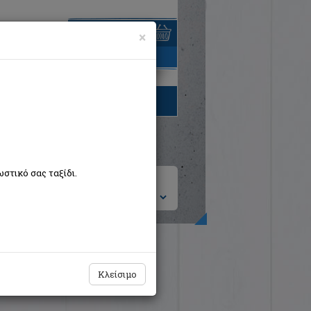
×
είναι άδειο
τηγορίες βιβλίων
στικό σας ταξίδι.
ση ανά:
Κλείσιμο