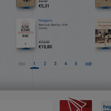
€5,90
€5,31
Ποιήματα
Βασιλικός Βασίλης 1934-
Ιωλκός
€12,00
€10,80
1
2
3
4
5