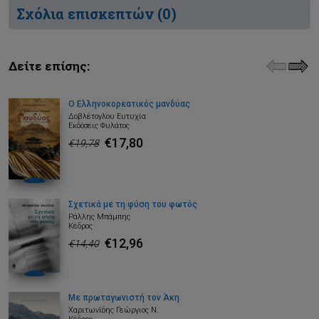
Σχόλια επισκεπτών (
0
)
Δείτε επίσης:
Ο Ελληνοκορεατικός μανδύας
Δοβλέτογλου Ευτυχία
Εκδόσεις Φυλάτος
€17,80
€19,78
Σχετικά με τη φύση του φωτός
Ράλλης Μπάμπης
Κέδρος
€12,96
€14,40
Με πρωταγωνιστή τον Άκη
Χαριτωνίδης Γεώργιος Ν.