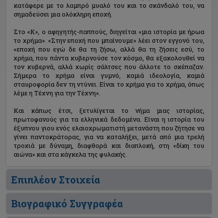
κατάφερε με το λαμπρό μυαλό του και το σκάνδαλό του, να
σημαδεύσει μια ολόκληρη εποχή.
Στο «Κ», ο αφηγητής-παππούς, διηγείται «μια ιστορία με ήρωα
το χρήμα». «Στην εποχή που μπαίνουμε» λέει στον εγγονό του,
«εποχή που εγώ δε θα τη ζήσω, αλλά θα τη ζήσεις εσύ, το
χρήμα, που πάντα κυβερνούσε τον κόσμο, θα εξακολουθεί να
τον κυβερνά, αλλά χωρίς σάλτσες που άλλοτε το σκέπαζαν.
Σήμερα το χρήμα είναι γυμνό, καμιά ιδεολογία, καμιά
σταυροφορία δεν τη ντύνει. Είναι το χρήμα για το χρήμα, όπως
λέμε η Τέχνη για την Τέχνη».
Και κάπως έτσι, ξετυλίγεται το νήμα μιας ιστορίας,
πρωτοφανούς για τα ελληνικά δεδομένα. Είναι η ιστορία του
έξυπνου γιου ενός ελαιοχρωματιστή μετανάστη που ζήτησε να
γίνει παντοκράτορας, για να καταλήξει, μετά από μια τρελή
τροχιά με δύναμη, διαφθορά και διαπλοκή, στη «δίκη του
αιώνα» και στα κάγκελα της φυλακής.
Επιπλέον Στοιχεία
Βιογραφικό Συγγραφέα