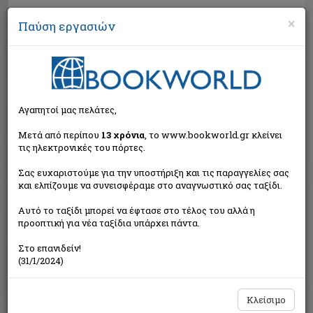
×
Παύση εργασιών
Αναζήτηση
Αγαπητοί μας πελάτες,
Μετά από περίπου
13 χρόνια
, το www.bookworld.gr κλείνει
τις ηλεκτρονικές του πόρτες.
Σας ευχαριστούμε για την υποστήριξη και τις παραγγελίες σας
και ελπίζουμε να συνεισφέραμε στο αναγνωστικό σας ταξίδι.
Τιμή εκδότη:€15,90
Αυτό το ταξίδι μπορεί να έφτασε στο τέλος του αλλά η
€14,31
Η τιμή μας:
προοπτική για νέα ταξίδια υπάρχει πάντα.
Δεν υπάρχει δυνατότητα παραγγελίας
Στο επανιδείν!
(31/1/2024)
Κλείσιμο