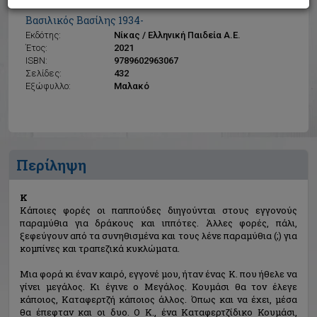
Κ
Βασιλικός Βασίλης 1934-
Εκδότης:
Νίκας / Ελληνική Παιδεία Α.Ε.
Έτος:
2021
ISBN:
9789602963067
Σελίδες:
432
Εξώφυλλο:
Μαλακό
Περίληψη
Κ
Κάποιες φορές οι παππούδες διηγούνται στους εγγονούς
παραμύθια για δράκους και ιππότες. Άλλες φορές, πάλι,
ξεφεύγουν από τα συνηθισμένα και τους λένε παραμύθια (;) για
κομπίνες και τραπεζικά κυκλώματα.
Μια φορά κι έναν καιρό, εγγονέ μου, ήταν ένας Κ. που ήθελε να
γίνει μεγάλος. Κι έγινε ο Μεγάλος. Κουμάσι θα τον έλεγε
κάποιος, Καταφερτζή κάποιος άλλος. Όπως και να έχει, μέσα
θα έπεφταν και οι δυο. Ο Κ., ένα Καταφερτζίδικο Κουμάσι,