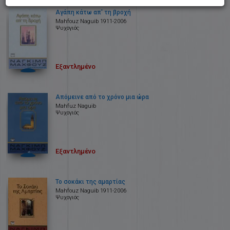
Αγάπη κάτω απ' τη βροχή
Mahfοuz Naguib 1911-2006
Ψυχογιός
Εξαντλημένο
Απόμεινε από το χρόνο μια ώρα
Mahfuz Naguib
Ψυχογιός
Εξαντλημένο
Το σοκάκι της αμαρτίας
Mahfouz Naguib 1911-2006
Ψυχογιός