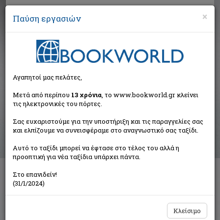
×
Παύση εργασιών
Αναζήτηση
Αγαπητοί μας πελάτες,
Αποτελέσματα αναζήτησης
Μετά από περίπου
13 χρόνια
, το www.bookworld.gr κλείνει
τις ηλεκτρονικές του πόρτες.
Αποτελέσματα αναζήτησης για:
Σας ευχαριστούμε για την υποστήριξη και τις παραγγελίες σας
Συγγραφέας: Mahfouz Naguib 1911-2006 (23
και ελπίζουμε να συνεισφέραμε στο αναγνωστικό σας ταξίδι.
βιβλία)
Ταξινόμηση ανά:
Αυτό το ταξίδι μπορεί να έφτασε στο τέλος του αλλά η
προοπτική για νέα ταξίδια υπάρχει πάντα.
Στο επανιδείν!
(31/1/2024)
1
2
Κλείσιμο