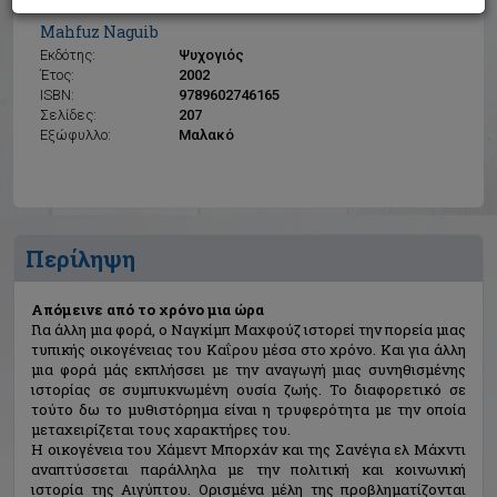
Απόμεινε από το χρόνο μια ώρα
Mahfuz Naguib
Εκδότης:
Ψυχογιός
Έτος:
2002
ISBN:
9789602746165
Σελίδες:
207
Εξώφυλλο:
Μαλακό
Περίληψη
Απόμεινε από το χρόνο μια ώρα
Για άλλη μια φορά, ο Ναγκίμπ Μαχφούζ ιστορεί την πορεία μιας
τυπικής οικογένειας του Καΐρου μέσα στο χρόνο. Και για άλλη
μια φορά μάς εκπλήσσει με την αναγωγή μιας συνηθισμένης
ιστορίας σε συμπυκνωμένη ουσία ζωής. Το διαφορετικό σε
τούτο δω το μυθιστόρημα είναι η τρυφερότητα με την οποία
μεταχειρίζεται τους χαρακτήρες του.
Η οικογένεια του Χάμεντ Μπορχάν και της Σανέγια ελ Μάχντι
αναπτύσσεται παράλληλα με την πολιτική και κοινωνική
ιστορία της Αιγύπτου. Ορισμένα μέλη της προβληματίζονται