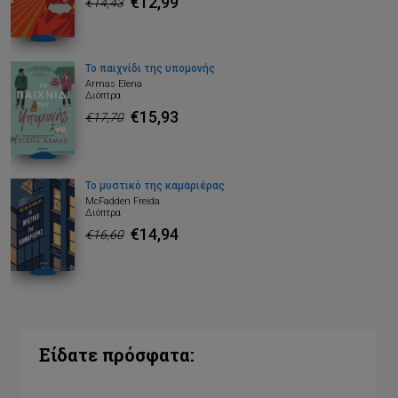
€12,99
€14,43
Το παιχνίδι της υπομονής
Armas Elena
Διόπτρα
€15,93
€17,70
Το μυστικό της καμαριέρας
McFadden Freida
Διόπτρα
€14,94
€16,60
Είδατε πρόσφατα: