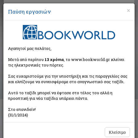
×
Παύση εργασιών
Αναζήτηση
Αγαπητοί μας πελάτες,
Αποτελέσματα αναζήτησης
Μετά από περίπου
13 χρόνια
, το www.bookworld.gr κλείνει
τις ηλεκτρονικές του πόρτες.
Αποτελέσματα αναζήτησης για:
Σας ευχαριστούμε για την υποστήριξη και τις παραγγελίες σας
Συγγραφέας: Μπρακατσούλας Βασίλειος Κ. (27
και ελπίζουμε να συνεισφέραμε στο αναγνωστικό σας ταξίδι.
βιβλία)
Ταξινόμηση ανά:
Αυτό το ταξίδι μπορεί να έφτασε στο τέλος του αλλά η
προοπτική για νέα ταξίδια υπάρχει πάντα.
Στο επανιδείν!
(31/1/2024)
2
3
Κλείσιμο