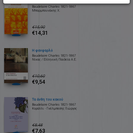
Οι τεχνητοί παράδεισοι
Baudelaire Charles 1821-1867
Μπαρμπουνάκης Χ.
€15,90
€14,31
Η φανφαρλό
Baudelaire Charles 1821-1867
Νίκας / Ελληνική Παιδεία Α.Ε.
€10,60
€9,54
Τα άνθη του κακού
Baudelaire Charles 1821-1867
Κοράλλι - Γκέλμπεσης Γιώργος
€8,48
€7,63