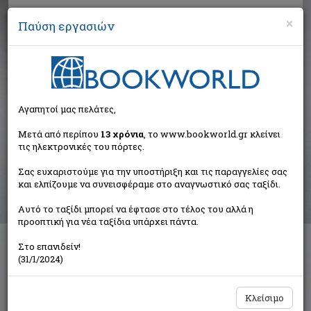
×
Παύση εργασιών
Αναζήτηση
Αγαπητοί μας πελάτες,
Αποτελέσματα αναζήτησης
Μετά από περίπου
13 χρόνια
, το www.bookworld.gr κλείνει
τις ηλεκτρονικές του πόρτες.
Αποτελέσματα αναζήτησης για:
Σας ευχαριστούμε για την υποστήριξη και τις παραγγελίες σας
Συγγραφέας: Baudelaire Charles (52 βιβλία)
και ελπίζουμε να συνεισφέραμε στο αναγνωστικό σας ταξίδι.
Ταξινόμηση ανά:
Αυτό το ταξίδι μπορεί να έφτασε στο τέλος του αλλά η
προοπτική για νέα ταξίδια υπάρχει πάντα.
Στο επανιδείν!
1
2
(31/1/2024)
Κλείσιμο