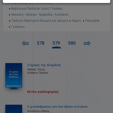
Βιβλιοπαιχνίδια
Μυθολογία
Βιβλία για Παιδιά σε Ξένες Γλώσσες
Μουσική - Θέατρο - Τραγούδια - Ανέκδοτα
Παιδική Λογοτεχνία Θεωρία και Δοκίμια
Κόμικς
Πολυμέσα
Γνώσεων
578
579
580
Ο ήρωας της Αλαμάνας
Λάππας Τάκης
Εκδόσεις Πατάκη
Εκτός κυκλοφορίας
Ο χιονάνθρωπος που δεν ήθελε να λιώσει
Κοντολέων Μάνος