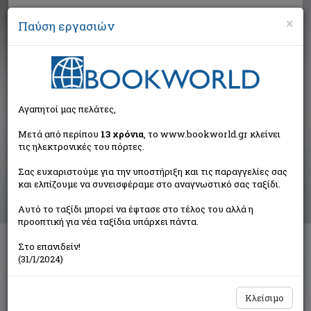
×
Παύση εργασιών
Αναζήτηση
Αγαπητοί μας πελάτες,
Βιβλία στην κατηγορία
Μετά από περίπου
13 χρόνια
, το www.bookworld.gr κλείνει
τις ηλεκτρονικές του πόρτες.
Παιδικά - Εφηβικά
Σας ευχαριστούμε για την υποστήριξη και τις παραγγελίες σας
και ελπίζουμε να συνεισφέραμε στο αναγνωστικό σας ταξίδι.
Ταξινόμηση ανά:
Αυτό το ταξίδι μπορεί να έφτασε στο τέλος του αλλά η
προοπτική για νέα ταξίδια υπάρχει πάντα.
Στο επανιδείν!
Διαθέσιμες υποκατηγορίες
(31/1/2024)
Παραμύθια
Προσχολικής Ηλικίας
Παιδική και Εφηβική Λογοτεχνία
Εορταστικά - Επετειακά
Κλείσιμο
Δραστηριότητες - Χειροτεχνίες
Ημερολόγια - Λευκώματα