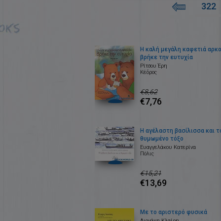
322
Η καλή μεγάλη καφετιά αρκ
βρήκε την ευτυχία
Ρίτσου Έρη
Κέδρος
€8,62
€7,76
Η αγέλαστη βασίλισσα και τ
θυμωμένο τόξο
Ευαγγελάκου Κατερίνα
Πόλις
€15,21
€13,69
Με το αριστερό φυσικά
Λιονάκη Κλαίρη