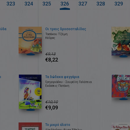
323
324
325
326
327
328
329
ούδα
Οι τρεις δροσοσταλίδες
Τασάκου Τζέμη
Κέδρος
€9,13
€8,22
ο
Τα δώδεκα φεγγάρια
Γρηγοριάδου - Σουρέλη Γαλάτεια
Εκδόσεις Πατάκη
€10,10
€9,09
Το μικρό έλατο
Αλεξάνδρου Λίντα Έβελιν