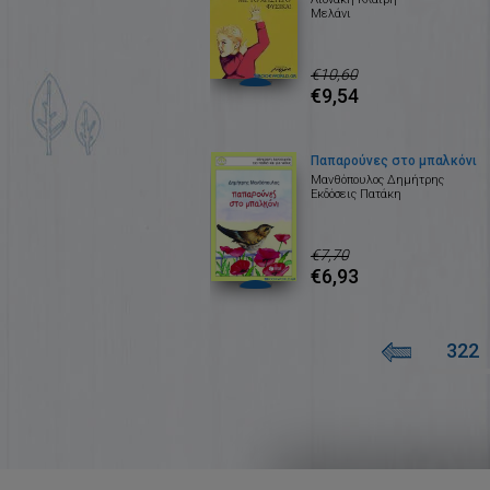
Μελάνι
€10,60
€9,54
Παπαρούνες στο μπαλκόνι
Μανθόπουλος Δημήτρης
Εκδόσεις Πατάκη
€7,70
€6,93
322