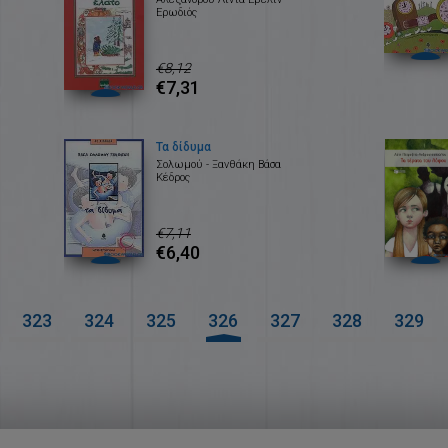
Ερωδιός
€8,12
€7,31
Τα δίδυμα
Σολωμού - Ξανθάκη Βάσα
Κέδρος
€7,11
€6,40
323
324
325
326
327
328
329