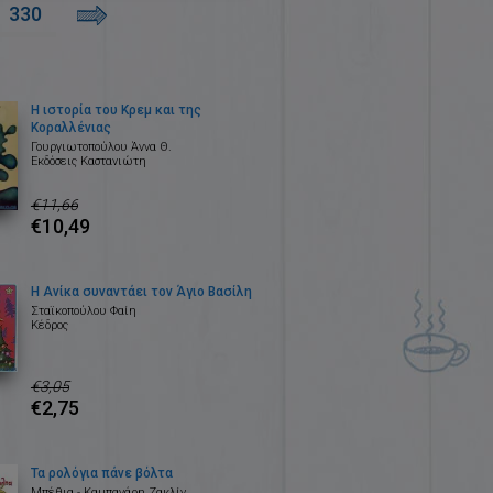
330
Η ιστορία του Κρεμ και της
Κοραλλένιας
Γουργιωτοπούλου Άννα Θ.
Εκδόσεις Καστανιώτη
€11,66
€10,49
Η Ανίκα συναντάει τον Άγιο Βασίλη
Σταϊκοπούλου Φαίη
Κέδρος
€3,05
€2,75
Τα ρολόγια πάνε βόλτα
Μπέθια - Καμπανάρη Ζακλίν