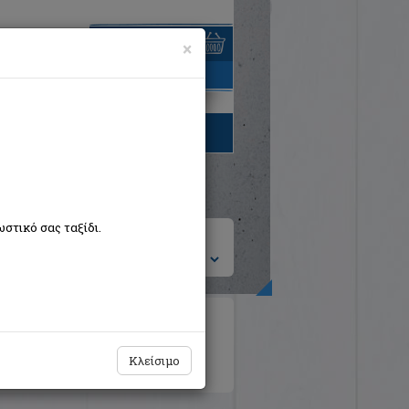
×
είναι άδειο
τηγορίες βιβλίων
στικό σας ταξίδι.
ση ανά:
ιροτεχνίες
Ημερολόγια - Λευκώματα
κή Λογοτεχνία Θεωρία και Δοκίμια
Κλείσιμο