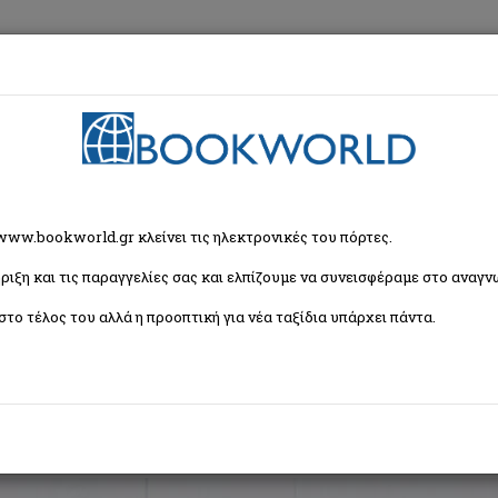
εση
Κα
ρία
 www.bookworld.gr κλείνει τις ηλεκτρονικές του πόρτες.
ριξη και τις παραγγελίες σας και ελπίζουμε να συνεισφέραμε στο αναγνω
Ταξινόμη
στο τέλος του αλλά η προοπτική για νέα ταξίδια υπάρχει πάντα.
αιδική και Εφηβική Λογοτεχνία
Εορταστικά - Επετειακά
Δραστηριότητες - Χε
για Παιδιά σε Ξένες Γλώσσες
Μουσική - Θέατρο - Τραγούδια - Ανέκδοτα
Παιδι