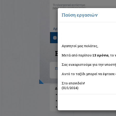
Το ηλεκτρονικό κατάστημα
βιβλίων που αναζητούσατε!
Παύση εργασιών
|
|
|
Αρχική
Το καλάθι μου
Εγγραφή
Σύνδ
Αναζήτηση
Αγαπητοί μας πελάτες,
Βιβλία στην κατηγο
Μετά από περίπου
13 χρόνια
, το
Σας ευχαριστούμε για την υποστή
Παιδικά - Εφηβικά
Αυτό το ταξίδι μπορεί να έφτασε 
Στο επανιδείν!
(31/1/2024)
Διαθέσιμες υποκατηγορίες
Παραμύθια
Προσχολικής Ηλικίας
Π
Βιβλιοπαιχνίδια
Μυθολογία
Βιβλία 
Κόμικς
Πολυμέσα
Γνώσεων