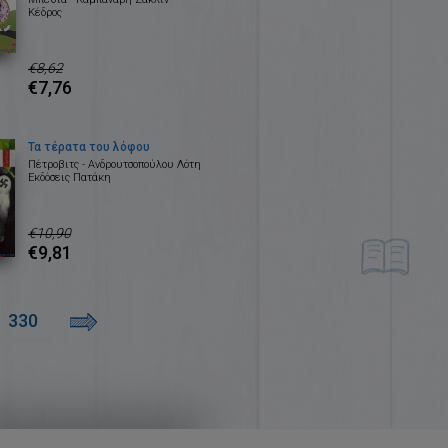
Κέδρος
€8,62
€7,76
Τα τέρατα του λόφου
Πέτροβιτς - Ανδρουτσοπούλου Λότη
Εκδόσεις Πατάκη
€10,90
€9,81
330