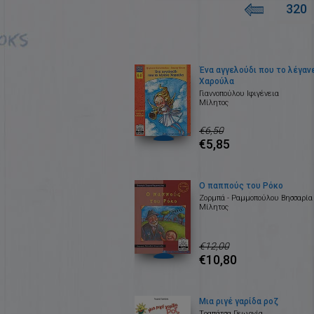
320
Ένα αγγελούδι που το λέγαν
Χαρούλα
Γιαννοπούλου Ιφιγένεια
Μίλητος
€6,50
€5,85
Ο παππούς του Ρόκο
Ζορμπά - Ραμμοπούλου Βησσαρία
Μίλητος
€12,00
€10,80
Μια ριγέ γαρίδα ροζ
Τραπάτσα Γεωργία