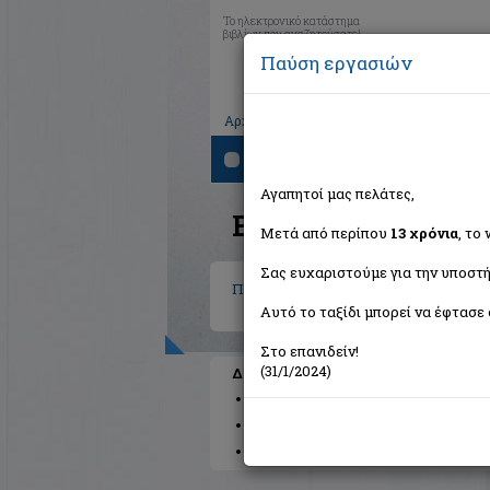
Το ηλεκτρονικό κατάστημα
βιβλίων που αναζητούσατε!
Παύση εργασιών
|
|
|
Αρχική
Το καλάθι μου
Εγγραφή
Σύνδ
Αναζήτηση
Αγαπητοί μας πελάτες,
Βιβλία στην κατηγο
Μετά από περίπου
13 χρόνια
, το
Σας ευχαριστούμε για την υποστή
Παιδικά - Εφηβικά
Αυτό το ταξίδι μπορεί να έφτασε 
Στο επανιδείν!
(31/1/2024)
Διαθέσιμες υποκατηγορίες
Παραμύθια
Προσχολικής Ηλικίας
Π
Βιβλιοπαιχνίδια
Μυθολογία
Βιβλία 
Κόμικς
Πολυμέσα
Γνώσεων