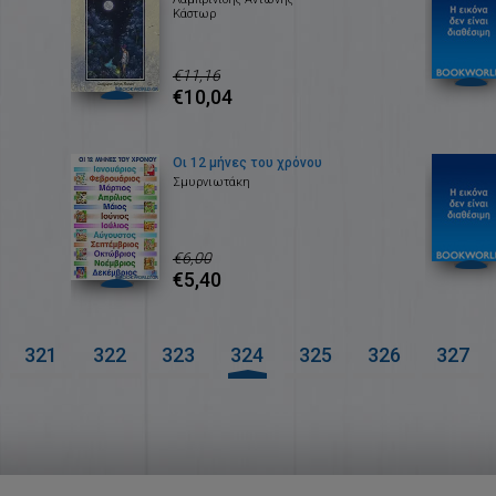
Κάστωρ
€11,16
€10,04
Οι 12 μήνες του χρόνου
Σμυρνιωτάκη
€6,00
€5,40
321
322
323
324
325
326
327