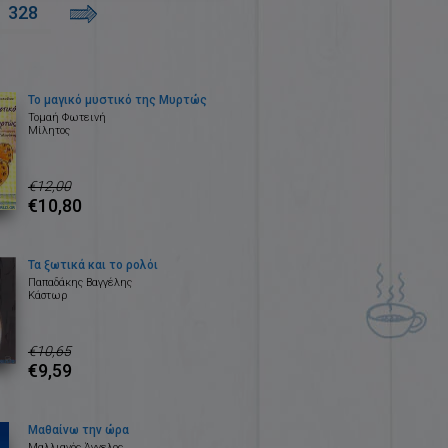
328
Το μαγικό μυστικό της Μυρτώς
Τομαή Φωτεινή
Μίλητος
€12,00
€10,80
Τα ξωτικά και το ρολόι
Παπαδάκης Βαγγέλης
Κάστωρ
€10,65
€9,59
Μαθαίνω την ώρα
Μαλλιανός Άγγελος