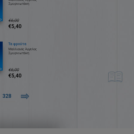
Σμυρνιωτάκη
€6,00
€5,40
Τα φρούτα
Μαλλιανός Άγγελος
Σμυρνιωτάκη
€6,00
€5,40
328