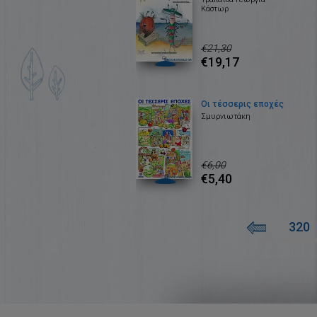
Κάστωρ
€21,30
€19,17
Οι τέσσερις εποχές
Σμυρνιωτάκη
€6,00
€5,40
320