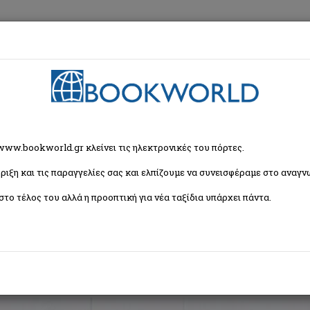
εση
Κα
ρία
 www.bookworld.gr κλείνει τις ηλεκτρονικές του πόρτες.
ριξη και τις παραγγελίες σας και ελπίζουμε να συνεισφέραμε στο αναγνω
Ταξινόμη
στο τέλος του αλλά η προοπτική για νέα ταξίδια υπάρχει πάντα.
αιδική και Εφηβική Λογοτεχνία
Εορταστικά - Επετειακά
Δραστηριότητες - Χε
για Παιδιά σε Ξένες Γλώσσες
Μουσική - Θέατρο - Τραγούδια - Ανέκδοτα
Παιδι