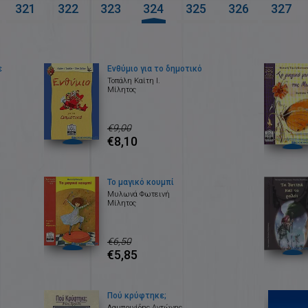
321
322
323
324
325
326
327
ε
Ενθύμιο για το δημοτικό
Τοπάλη Καίτη Ι.
Μίλητος
€9,00
€8,10
Το μαγικό κουμπί
Μυλωνά Φωτεινή
Μίλητος
€6,50
€5,85
Πού κρύφτηκε;
Λαμπρινίδης Αντώνης