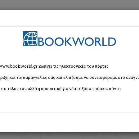
εση
Κα
ρία
 www.bookworld.gr κλείνει τις ηλεκτρονικές του πόρτες.
ριξη και τις παραγγελίες σας και ελπίζουμε να συνεισφέραμε στο αναγνω
Ταξινόμη
στο τέλος του αλλά η προοπτική για νέα ταξίδια υπάρχει πάντα.
αιδική και Εφηβική Λογοτεχνία
Εορταστικά - Επετειακά
Δραστηριότητες - Χε
για Παιδιά σε Ξένες Γλώσσες
Μουσική - Θέατρο - Τραγούδια - Ανέκδοτα
Παιδι