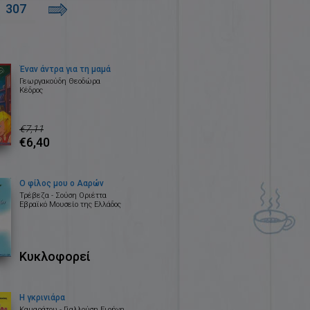
307
Έναν άντρα για τη μαμά
Γεωργακούδη Θεοδώρα
Κέδρος
€7,11
€6,40
Ο φίλος μου ο Ααρών
Τρέβεζα - Σούση Οριέττα
Εβραϊκό Μουσείο της Ελλάδος
Κυκλοφορεί
Η γκρινιάρα
Καμαράτου - Γιαλλούση Ειρήνη