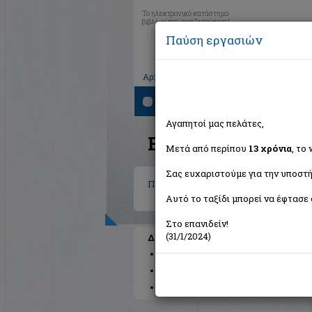
Το ηλεκτρονικό κατάστημα
βιβλίων που αναζητούσατε!
Παύση εργασιών
|
|
|
Αρχική
Το καλάθι μου
Εγγραφή
Σύνδ
Αναζήτηση
Αγαπητοί μας πελάτες,
Βιβλία στην κατηγο
Μετά από περίπου
13 χρόνια
, το
Σας ευχαριστούμε για την υποστή
Παιδικά - Εφηβικά
Αυτό το ταξίδι μπορεί να έφτασε 
Στο επανιδείν!
(31/1/2024)
Διαθέσιμες υποκατηγορίες
Παραμύθια
Προσχολικής Ηλικίας
Π
Βιβλιοπαιχνίδια
Μυθολογία
Βιβλία 
Κόμικς
Πολυμέσα
Γνώσεων