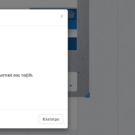
×
είναι άδειο
τηγορίες βιβλίων
στικό σας ταξίδι.
ση ανά:
ιροτεχνίες
Ημερολόγια - Λευκώματα
κή Λογοτεχνία Θεωρία και Δοκίμια
Κλείσιμο