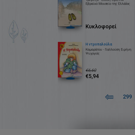
Εβραϊκό Μουσείο της Ελλάδος
Κυκλοφορεί
Η ντροπαλούλα
Καμαράτου - Γιαλλούση Ειρήνη
Ψυχογιός
€6,60
€5,94
299