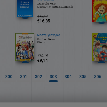
Σταθούδη Καίτη
Μορφωτική Εστία Καλαμαριάς
€18,17
€16,35
Μαστριγάργαρος
Κεκάτου Βάννα
Κέδρος
€10,15
€9,14
300
301
302
303
304
305
306