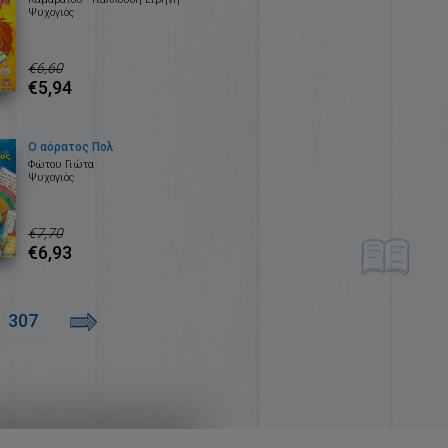
Ψυχογιός
€6,60
€5,94
Ο αόρατος Πολ
Φώτου Γιώτα
Ψυχογιός
€7,70
€6,93
307