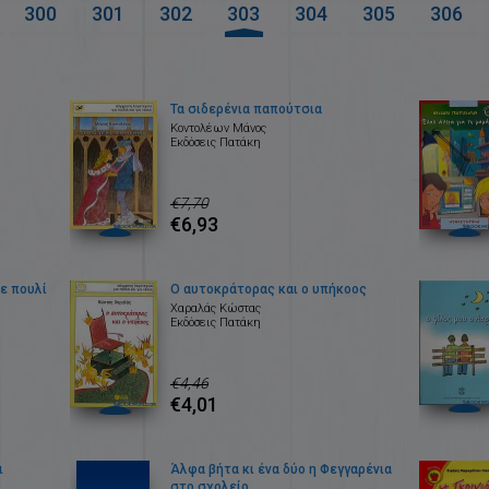
300
301
302
303
304
305
306
Τα σιδερένια παπούτσια
Κοντολέων Μάνος
Εκδόσεις Πατάκη
€7,70
€6,93
λε πουλί
Ο αυτοκράτορας και ο υπήκοος
Χαραλάς Κώστας
Εκδόσεις Πατάκη
€4,46
€4,01
ι
Άλφα βήτα κι ένα δύο η Φεγγαρένια
στο σχολείο