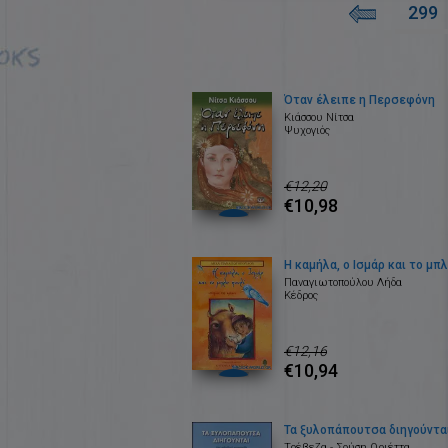
299
Όταν έλειπε η Περσεφόνη
Κιάσσου Νίτσα
Ψυχογιός
€12,20
€10,98
Η καμήλα, ο Ισμάρ και το μπ
Παναγιωτοπούλου Λήδα
Κέδρος
€12,16
€10,94
Τα ξυλοπάπουτσα διηγούντα
Τρέβεζα - Σούση Οριέττα