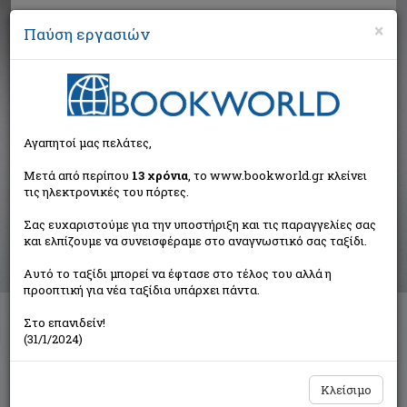
×
Παύση εργασιών
Αναζήτηση
Αγαπητοί μας πελάτες,
Βιβλία στην κατηγορία
Μετά από περίπου
13 χρόνια
, το www.bookworld.gr κλείνει
τις ηλεκτρονικές του πόρτες.
Παιδικά - Εφηβικά
Σας ευχαριστούμε για την υποστήριξη και τις παραγγελίες σας
και ελπίζουμε να συνεισφέραμε στο αναγνωστικό σας ταξίδι.
Ταξινόμηση ανά:
Αυτό το ταξίδι μπορεί να έφτασε στο τέλος του αλλά η
προοπτική για νέα ταξίδια υπάρχει πάντα.
Στο επανιδείν!
Διαθέσιμες υποκατηγορίες
(31/1/2024)
Παραμύθια
Προσχολικής Ηλικίας
Παιδική και Εφηβική Λογοτεχνία
Εορταστικά - Επετειακά
Κλείσιμο
Δραστηριότητες - Χειροτεχνίες
Ημερολόγια - Λευκώματα