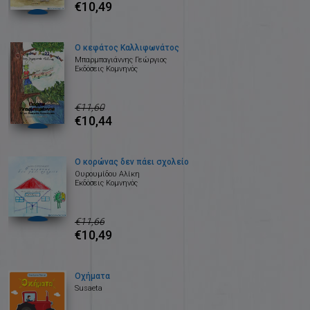
€10,49
Ο κεφάτος Καλλιφωνάτος
Μπαρμπαγιάννης Γεώργιος
Εκδόσεις Κομνηνός
€11,60
€10,44
Ο κορώνας δεν πάει σχολείο
Ουρουμίδου Αλίκη
Εκδόσεις Κομνηνός
€11,66
€10,49
Οχήματα
Susaeta