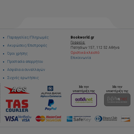
Παραγγελίες/Πληρωμές
Bookworld.gr
Γραφεία:
Ακυρώσεις/Επιστροφές
Πατησίων 157, 112 52 Αθήνα
Οριστικά κλειστό
Όροι χρήσης
Επικοινωνία
Προστασία απορρήτου
Ασφάλεια συναλλαγών
Συχνές ερωτήσεις
Με την
Με την
υποστήριξη της
υποστήριξη της