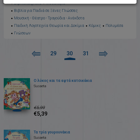
Βιβλιοπαιχνίδια
Μυθολογία
Βιβλία για Παιδιά σε Ξένες Γλώσσες
Μουσική - Θέατρο - Τραγούδια - Ανέκδοτα
Παιδική Λογοτεχνία Θεωρία και Δοκίμια
Κόμικς
Πολυμέσα
Γνώσεων
29
30
31
Ο λύκος και τα εφτά κατσικάκια
Susaeta
€5,99
€5,39
Τα τρία γουρουνάκια
Susaeta