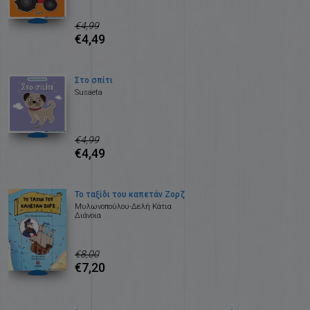
€4,99
€4,49
Στο σπίτι
Susaeta
€4,99
€4,49
Το ταξίδι του καπετάν Ζορζ
Μυλωνοπούλου-Δελή Κάτια
Διάνοια
€8,00
€7,20