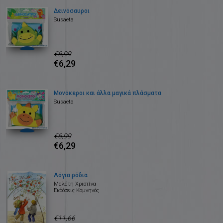
Δεινόσαυροι
Susaeta
€6,99
€6,29
Μονόκεροι και άλλα μαγικά πλάσματα
Susaeta
€6,99
€6,29
Λόγια ρόδια
Μελέτη Χριστίνα
Εκδόσεις Κομνηνός
€11,66