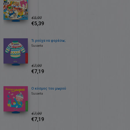
€5,99
€5,39
Τι ρούχα να φορέσω;
Susaeta
€7,99
€7,19
O κόσμος του μωρού
Susaeta
€7,99
€7,19