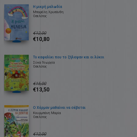
Η μικρή μελωδία
Μπαρέλη Χρυσάνθη
Οσελότος
€12,00
€10,80
Το καφελίκι που το ζήλεψαν και οι λύκοι
Σύκα Γεωργία
Οσελότος
€15,00
€13,50
Ο Χέρμαν μαθαίνει να σέβεται
Κουρμπάνη Μαρία
Οσελότος
€12,00