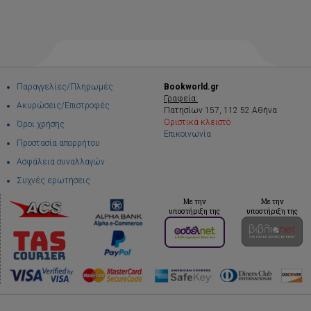
Παραγγελίες/Πληρωμές
Bookworld.gr
Γραφεία:
Ακυρώσεις/Επιστροφές
Πατησίων 157, 112 52 Αθήνα
Οριστικά κλειστό
Όροι χρήσης
Επικοινωνία
Προστασία απορρήτου
Ασφάλεια συναλλαγών
Συχνές ερωτήσεις
Με την
Με την
υποστήριξη της
υποστήριξη της