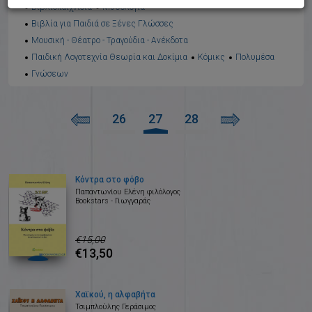
Βιβλιοπαιχνίδια
Μυθολογία
Βιβλία για Παιδιά σε Ξένες Γλώσσες
Μουσική - Θέατρο - Τραγούδια - Ανέκδοτα
Παιδική Λογοτεχνία Θεωρία και Δοκίμια
Κόμικς
Πολυμέσα
Γνώσεων
26
27
28
Κόντρα στο φόβο
Παπαντωνίου Ελένη φιλόλογος
Bookstars - Γιωγγαράς
€15,00
€13,50
Χαϊκού, η αλφαβήτα
Τσιμπλούλης Γεράσιμος