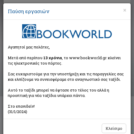
×
Παύση εργασιών
Αναζήτηση
Αγαπητοί μας πελάτες,
Βιβλία στην κατηγορία
Μετά από περίπου
13 χρόνια
, το www.bookworld.gr κλείνει
τις ηλεκτρονικές του πόρτες.
Παιδικά - Εφηβικά
Σας ευχαριστούμε για την υποστήριξη και τις παραγγελίες σας
και ελπίζουμε να συνεισφέραμε στο αναγνωστικό σας ταξίδι.
Ταξινόμηση ανά:
Αυτό το ταξίδι μπορεί να έφτασε στο τέλος του αλλά η
προοπτική για νέα ταξίδια υπάρχει πάντα.
Στο επανιδείν!
Διαθέσιμες υποκατηγορίες
(31/1/2024)
Παραμύθια
Προσχολικής Ηλικίας
Παιδική και Εφηβική Λογοτεχνία
Εορταστικά - Επετειακά
Κλείσιμο
Δραστηριότητες - Χειροτεχνίες
Ημερολόγια - Λευκώματα