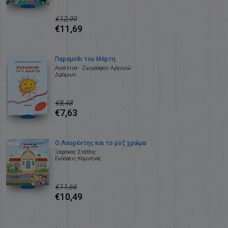
€12,99
€11,69
Παραμύθι του Μάρτη
Αγγελίνα - Ζωγράφου Αργυρώ
Δρόμων
€8,48
€7,63
Ο Λαυρέντης και το ροζ χρώμα
Ξαφάκος Στάθης
Εκδόσεις Κομνηνός
€11,66
€10,49