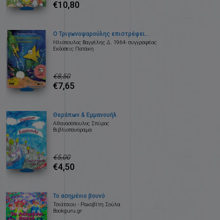
€10,80
Ο Τριγωνοψαρούλης επιστρέφει...
Ηλιόπουλος Βαγγέλης Δ. 1964- συγγραφέας
Εκδόσεις Πατάκη
€8,50
€7,65
Θεράπων & Εμμανουήλ
Αθανασόπουλος Σπύρος
Βιβλιοπανόραμα
€5,00
€4,50
Το ασημένιο βουνό
Τσιάτσιου - Ρακοβίτη Σούλα
Bookguru.gr