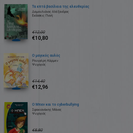
Τα επτά βασίλεια της ελευθερίας
Δαμουλιάνος Αλέξανδρος
Εκδόσεις Πνοή
€12,00
€10,80
Ο μαγικός αυλός
Ρουγγέρη Κάρμεν
Ψυχογιός
€14,40
€12,96
Ο Μπεν και το cyberbullying
Σφακιανάκης Μάνος
Ψυχογιός
€8,80