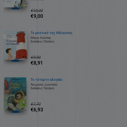
€10,00
€9,00
Το μυστικό της θάλασσας
Μάγος Κώστας
Εκδόσεις Πατάκη
€9,90
€8,91
Το τέταρτο αλογάκι
Λεϊμονής Διονύσης
Εκδόσεις Πατάκη
€7,70
€6,93