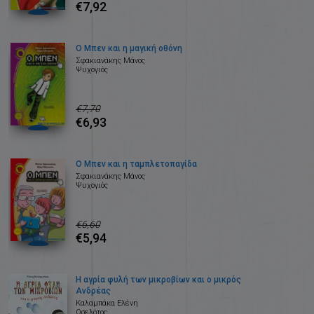
€7,92
Ο Μπεν και η μαγική οθόνη
Σφακιανάκης Μάνος
Ψυχογιός
€7,70
€6,93
Ο Μπεν και η ταμπλετοπαγίδα
Σφακιανάκης Μάνος
Ψυχογιός
€6,60
€5,94
Η αγρία φυλή των μικροβίων και ο μικρός
Ανδρέας
Καλαμπάκα Ελένη
Οσελότος