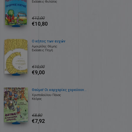
Εκδόσεις Φυλάτος
€12,00
€10,80
Ο κήπος των ευχών
Αμοιρίδης Θέμης
Εκδόσεις Πηγή
€10,00
€9,00
Θαύμα! Οι καρχαρίες χορεύουν...
Χριστοδούλου Πάνος
Κέδρος
€8,80
€7,92