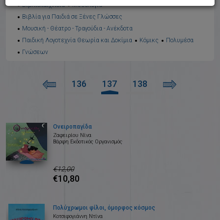
Βιβλιοπαιχνίδια
Μυθολογία
Βιβλία για Παιδιά σε Ξένες Γλώσσες
Μουσική - Θέατρο - Τραγούδια - Ανέκδοτα
Παιδική Λογοτεχνία Θεωρία και Δοκίμια
Κόμικς
Πολυμέσα
Γνώσεων
136
137
138
Ονειροπαγίδα
Ζαφειρίου Νίνα
Βάρφη Εκδοτικός Οργανισμός
€12,00
€10,80
Πολύχρωμοι φίλοι, όμορφος κόσμος
Κοτσιφογιάννη Ντίνα