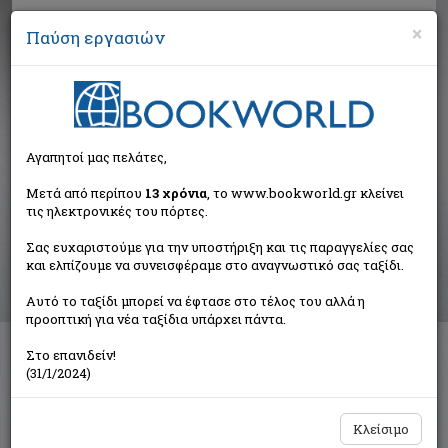
×
Παύση εργασιών
Αναζήτηση
Αγαπητοί μας πελάτες,
Βιβλία στην κατηγορία
Μετά από περίπου
13 χρόνια
, το www.bookworld.gr κλείνει
τις ηλεκτρονικές του πόρτες.
Παιδικά - Εφηβικά
Σας ευχαριστούμε για την υποστήριξη και τις παραγγελίες σας
και ελπίζουμε να συνεισφέραμε στο αναγνωστικό σας ταξίδι.
Ταξινόμηση ανά:
Αυτό το ταξίδι μπορεί να έφτασε στο τέλος του αλλά η
προοπτική για νέα ταξίδια υπάρχει πάντα.
Στο επανιδείν!
Διαθέσιμες υποκατηγορίες
(31/1/2024)
Παραμύθια
Προσχολικής Ηλικίας
Παιδική και Εφηβική Λογοτεχνία
Εορταστικά - Επετειακά
Κλείσιμο
Δραστηριότητες - Χειροτεχνίες
Ημερολόγια - Λευκώματα