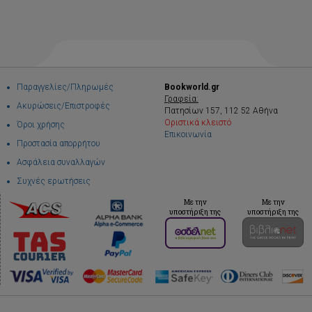
Παραγγελίες/Πληρωμές
Bookworld.gr
Γραφεία:
Ακυρώσεις/Επιστροφές
Πατησίων 157, 112 52 Αθήνα
Οριστικά κλειστό
Όροι χρήσης
Επικοινωνία
Προστασία απορρήτου
Ασφάλεια συναλλαγών
Συχνές ερωτήσεις
Με την
Με την
υποστήριξη της
υποστήριξη της