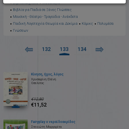
Βιβλιοπαιχνίδια
Μυθολογία
Βιβλία για Παιδιά σε Ξένες Γλώσσες
Μουσική - Θέατρο - Τραγούδια - Ανέκδοτα
Παιδική Λογοτεχνία Θεωρία και Δοκίμια
Κόμικς
Πολυμέσα
Γνώσεων
132
133
134
Κίνηση, ήχος, λόγος
Χρυσαφίνη Ελένη
Οσελότος
€12,80
€11,52
Fairyplay ο νεραϊδοακρίδος
Στενιώτη Μαργαρίτα