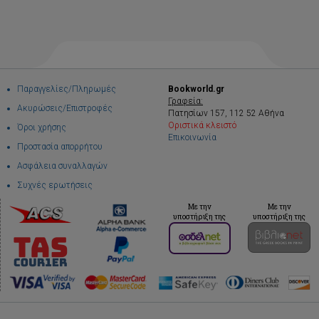
Παραγγελίες/Πληρωμές
Bookworld.gr
Γραφεία:
Ακυρώσεις/Επιστροφές
Πατησίων 157, 112 52 Αθήνα
Οριστικά κλειστό
Όροι χρήσης
Επικοινωνία
Προστασία απορρήτου
Ασφάλεια συναλλαγών
Συχνές ερωτήσεις
Με την
Με την
υποστήριξη της
υποστήριξη της