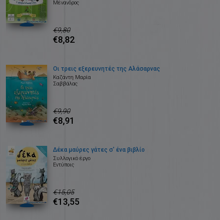
Μένανδρος
€9,80
€8,82
Οι τρεις εξερευνητές της Αλάσαρνας
Καζάντη Μαρία
Σαββάλας
€9,90
€8,91
Δέκα μαύρες γάτες σ' ένα βιβλίο
Συλλογικό έργο
Εντύποις
€15,05
€13,55