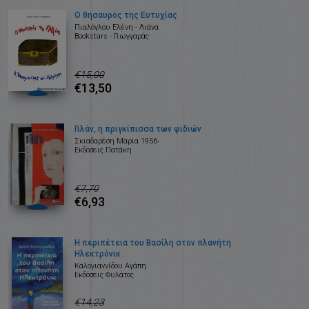
Ο θησαυρός της Ευτυχίας
Πιαλόγλου Ελένη - Λιάνα
Bookstars - Γιωγγαράς
€15,00
€13,50
Γιλάν, η πριγκίπισσα των φιδιών
Σκιαδαρέση Μαρία 1956-
Εκδόσεις Πατάκη
€7,70
€6,93
Η περιπέτεια του Βασίλη στον πλανήτη
Ηλεκτρόνικ
Καλογιαννίδου Αγάπη
Εκδόσεις Φυλάτος
€14,23