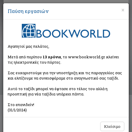
×
Παύση εργασιών
Αναζήτηση
Αγαπητοί μας πελάτες,
Βιβλία στην κατηγορία
Μετά από περίπου
13 χρόνια
, το www.bookworld.gr κλείνει
τις ηλεκτρονικές του πόρτες.
Παιδικά - Εφηβικά
Σας ευχαριστούμε για την υποστήριξη και τις παραγγελίες σας
και ελπίζουμε να συνεισφέραμε στο αναγνωστικό σας ταξίδι.
Ταξινόμηση ανά:
Αυτό το ταξίδι μπορεί να έφτασε στο τέλος του αλλά η
προοπτική για νέα ταξίδια υπάρχει πάντα.
Στο επανιδείν!
Διαθέσιμες υποκατηγορίες
(31/1/2024)
Παραμύθια
Προσχολικής Ηλικίας
Παιδική και Εφηβική Λογοτεχνία
Εορταστικά - Επετειακά
Κλείσιμο
Δραστηριότητες - Χειροτεχνίες
Ημερολόγια - Λευκώματα