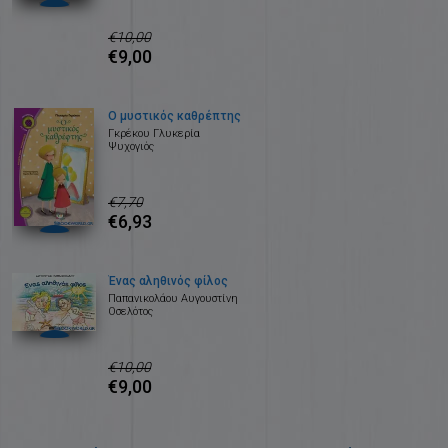
€10,00
€9,00
Ο μυστικός καθρέπτης
Γκρέκου Γλυκερία
Ψυχογιός
€7,70
€6,93
Ένας αληθινός φίλος
Παπανικολάου Αυγουστίνη
Οσελότος
€10,00
€9,00