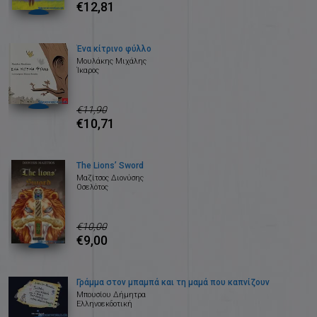
€12,81
Ένα κίτρινο φύλλο
Μουλάκης Μιχάλης
Ίκαρος
€11,90
€10,71
The Lions’ Sword
Μαζίτσος Διονύσης
Οσελότος
€10,00
€9,00
Γράμμα στον μπαμπά και τη μαμά που καπνίζουν
Μπουσίου Δήμητρα
Ελληνοεκδοτική