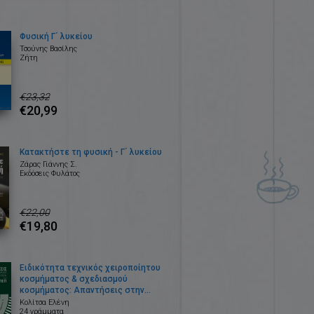
Φυσική Γ΄ λυκείου
Τσούνης Βασίλης
Ζήτη
€23,32
€20,99
Κατακτήστε τη φυσική - Γ΄ λυκείου
Ζάρας Γιάννης Σ.
Εκδόσεις Φυλάτος
€22,00
€19,80
Ειδικότητα τεχνικός χειροποίητου
κοσμήματος & σχεδιασμού
κοσμήματος: Απαντήσεις στην
τράπεζα θεμάτων του ΕΟΠΠΕΠ
Κολίτσα Ελένη
24 γράμματα