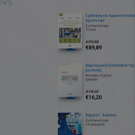
Σχεδίαση και πρωτοτυποπο
προϊόντων
Συλλογικό έργο
Τζιόλα
€99,88
€89,89
Δημιουργική διδασκαλία της
μουσικής
Νικολάου Ειρήνη
Γρηγόρη
€18,00
€16,20
Χημεία Γ΄ λυκείου
Συλλογικό έργο
24 γράμματα