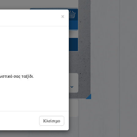
×
είναι άδειο
τηγορίες βιβλίων
στικό σας ταξίδι.
ση ανά:
Κλείσιμο