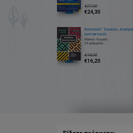
€27,00
€24,30
Λατινικά Γ΄ λυκείου. Ασκήσε
συντακτικού
Νάσκου Θωμαή
24 γράμματα
€18,00
€16,20