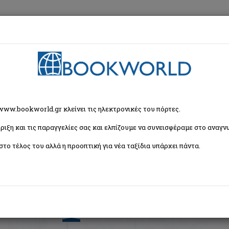
εση
Κα
ρία
 www.bookworld.gr κλείνει τις ηλεκτρονικές του πόρτες.
ριξη και τις παραγγελίες σας και ελπίζουμε να συνεισφέραμε στο αναγνω
Ταξινόμη
στο τέλος του αλλά η προοπτική για νέα ταξίδια υπάρχει πάντα.
ρός Θέατρο Μουσική
Ξένες Γλώσσες
1
2
3
4
5