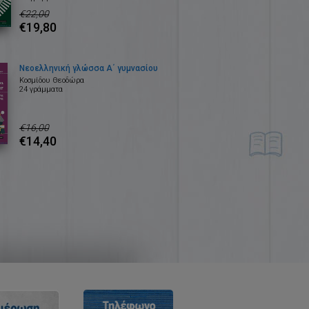
€22,00
€19,80
Νεοελληνική γλώσσα Α΄ γυμνασίου
Κοσμίδου Θεοδώρα
24 γράμματα
€16,00
€14,40