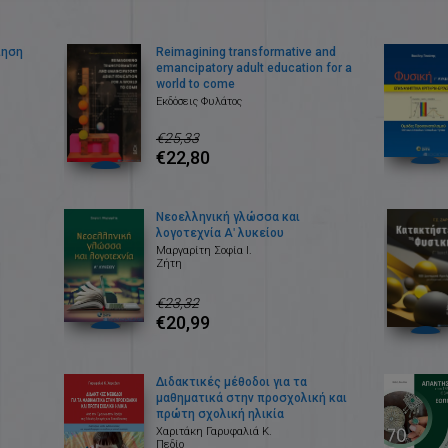
ίηση
Reimagining transformative and
emancipatory adult education for a
world to come
Εκδόσεις Φυλάτος
€25,33
€22,80
Νεοελληνική γλώσσα και
λογοτεχνία Αʹ λυκείου
Μαργαρίτη Σοφία Ι.
Ζήτη
€23,32
€20,99
Διδακτικές μέθοδοι για τα
μαθηματικά στην προσχολική και
πρώτη σχολική ηλικία
Χαριτάκη Γαρυφαλιά Κ.
Πεδίο