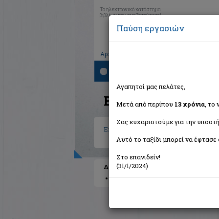
Το ηλεκτρονικό κατάστημα
βιβλίων που αναζητούσατε!
Παύση εργασιών
|
|
|
Αρχική
Το καλάθι μου
Εγγραφή
Σύνδ
Αναζήτηση
Αγαπητοί μας πελάτες,
Βιβλία στην κατηγο
Μετά από περίπου
13 χρόνια
, το
Σας ευχαριστούμε για την υποστή
Εκπαίδευση
>
Γενικά
Αυτό το ταξίδι μπορεί να έφτασε 
Στο επανιδείν!
(31/1/2024)
Διαθέσιμες υποκατηγορίες
Μαθησιακές Δυσκολίες
Α.Σ.Ε.Π.
Χο