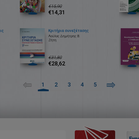
€15,90
€14,31
ις
Κριτήρια συνεξέτασης
Λούλος Δημήτρης Β.
Ζήτη
€31,80
€28,62
1
2
3
4
5