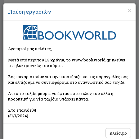
×
Παύση εργασιών
Αναζήτηση
Αγαπητοί μας πελάτες,
Μετά από περίπου
13 χρόνια
, το www.bookworld.gr κλείνει
τις ηλεκτρονικές του πόρτες.
Σας ευχαριστούμε για την υποστήριξη και τις παραγγελίες σας
και ελπίζουμε να συνεισφέραμε στο αναγνωστικό σας ταξίδι.
Τιμή εκδότη:€10,70
Αυτό το ταξίδι μπορεί να έφτασε στο τέλος του αλλά η
€9,63
Η τιμή μας:
προοπτική για νέα ταξίδια υπάρχει πάντα.
Δεν υπάρχει δυνατότητα παραγγελίας
Στο επανιδείν!
(31/1/2024)
Κλείσιμο