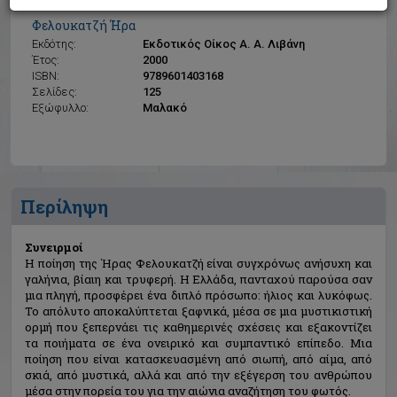
Συνειρμοί
Φελουκατζή Ήρα
Εκδότης:
Εκδοτικός Οίκος Α. Α. Λιβάνη
Έτος:
2000
ISBN:
9789601403168
Σελίδες:
125
Εξώφυλλο:
Μαλακό
Περίληψη
Συνειρμοί
Η ποίηση της Ήρας Φελουκατζή είναι συγχρόνως ανήσυχη και
γαλήνια, βίαιη και τρυφερή. Η Ελλάδα, πανταχού παρούσα σαν
μια πληγή, προσφέρει ένα διπλό πρόσωπο: ήλιος και λυκόφως.
Το απόλυτο αποκαλύπτεται ξαφνικά, μέσα σε μια μυστικιστική
ορμή που ξεπερνάει τις καθημερινές σχέσεις και εξακοντίζει
τα ποιήματα σε ένα ονειρικό και συμπαντικό επίπεδο. Μια
ποίηση που είναι κατασκευασμένη από σιωπή, από αίμα, από
σκιά, από μυστικά, αλλά και από την εξέγερση του ανθρώπου
μέσα στην πορεία του για την αιώνια αναζήτηση του φωτός.