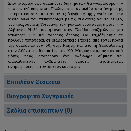
Στις ιστορίες των δεκαπέντε διηγημάτων θα γνωρίσουμε την
υποτακτική υπηρέτρια Γκαλίνα και τον μεθύστακα άντρα της,
το κρητικόπουλο που ζει με τις διηγήσεις της γιαγιάς του, την
κυρία Λελέ που πενηνταρίζει με τις σιλικόνες και τα λέιζερ,
τον τραγουδιστή Τσιτσάνη, τον φύλακα ενός κοιμητηρίου, την
Αλβανίδα Ναζό που φτάνει στην Ελλάδα αναζητώντας μια
καλύτερη ζωή και πολλούς άλλους. Θα ταξιδέψουμε σε
πολλούς τόπους και σε διαφορετικές εποχές: από τον Πειραιά
της δεκαετίας του ’60, στην Κρήτη, και από τη Θεσσαλονίκη
στην Αθήνα της δεκαετίας του ’90. Μικρές ιστορίες που από
μόνες τους αποτελούν ένα ολόκληρο σύμπαν και
αποκαλύπτουν ανθρώπινες σχέσεις, αναζητήσεις,
αναμετρήσεις με τον ίδιο τον εαυτό μας.
Επιπλέον Στοιχεία
Βιογραφικό Συγγραφέα
Σχόλια επισκεπτών (
0
)