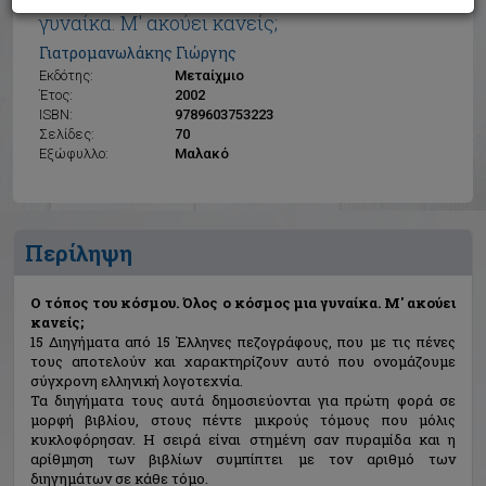
Ο τόπος του κόσμου. Όλος ο κόσμος μια
γυναίκα. Μ' ακούει κανείς;
Γιατρομανωλάκης Γιώργης
Εκδότης:
Μεταίχμιο
Έτος:
2002
ISBN:
9789603753223
Σελίδες:
70
Εξώφυλλο:
Μαλακό
Περίληψη
Ο τόπος του κόσμου. Όλος ο κόσμος μια γυναίκα. Μ' ακούει
κανείς;
15 Διηγήματα από 15 Έλληνες πεζογράφους, που με τις πένες
τους αποτελούν και χαρακτηρίζουν αυτό που ονομάζουμε
σύγχρονη ελληνική λογοτεχνία.
Τα διηγήματα τους αυτά δημοσιεύονται για πρώτη φορά σε
μορφή βιβλίου, στους πέντε μικρούς τόμους που μόλις
κυκλοφόρησαν. Η σειρά είναι στημένη σαν πυραμίδα και η
αρίθμηση των βιβλίων συμπίπτει με τον αριθμό των
διηγημάτων σε κάθε τόμο.