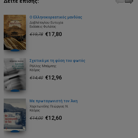
Δείτε επίσης:
Ο Ελληνοκορεατικός μανδύας
Δοβλέτογλου Ευτυχία
Εκδόσεις Φυλάτος
€17,80
€19,78
Σχετικά με τη φύση του φωτός
Ράλλης Μπάμπης
Κέδρος
€12,96
€14,40
Με πρωταγωνιστή τον Άκη
Χαριτωνίδης Γεώργιος Ν.
Κέδρος
€12,60
€14,00