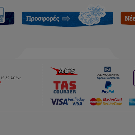
112 52 Αθήνα
ό