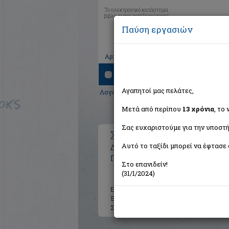
Το ηλεκτρονικό κατάστημα
βιβλίων που αναζητούσατε!
Παύση εργασιών
|
|
|
Αρχική
Το καλάθι μου
Εγγραφή
Σύνδ
Αναζήτηση
Αγαπητοί μας πελάτες,
Λογοτεχνία
>
Ελληνική Λογοτεχνία
>
Σύγ
Μετά από περίπου
13 χρόνια
, το
Σας ευχαριστούμε για την υποστή
Σιωπηλές διαδρομές
Αυτό το ταξίδι μπορεί να έφτασε 
Διηγήματα
Πιτσιλίδης Μιχάλης
Στο επανιδείν!
(31/1/2024)
Εκδότης:
Αρχιπέλαγος
Έτος:
2000
Σελίδες:
70