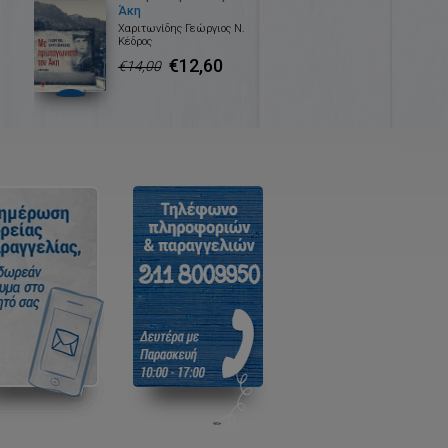
Άκη
Χαριτωνίδης Γεώργιος Ν.
Κέδρος
€12,60
€14,00