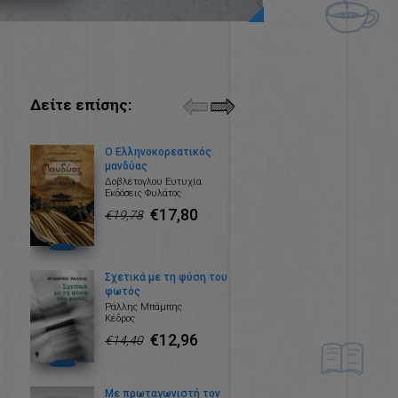
Δείτε επίσης:
Ο Ελληνοκορεατικός
μανδύας
Δοβλέτογλου Ευτυχία
Εκδόσεις Φυλάτος
€17,80
€19,78
Σχετικά με τη φύση του
φωτός
Ράλλης Μπάμπης
Κέδρος
€12,96
€14,40
Με πρωταγωνιστή τον