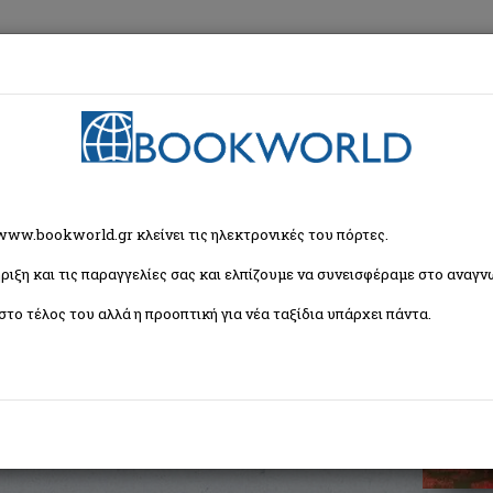
εση
Κα
χρονη Ελληνική Λογοτεχνία
> Σιωπηλές διαδρομές
 www.bookworld.gr κλείνει τις ηλεκτρονικές του πόρτες.
ριξη και τις παραγγελίες σας και ελπίζουμε να συνεισφέραμε στο αναγνω
στο τέλος του αλλά η προοπτική για νέα ταξίδια υπάρχει πάντα.
ISBN:
9789607911285
Εξώφυλλο:
Μαλακό