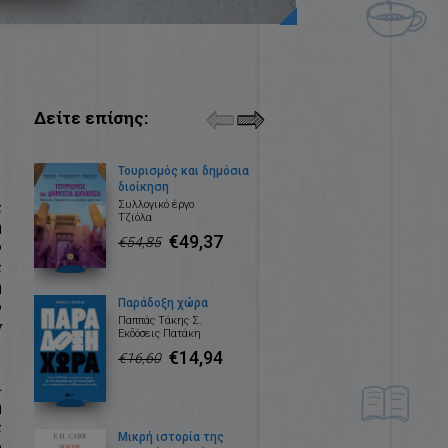
Δείτε επίσης:
Τουρισμός και δημόσια
διοίκηση
ς
Συλλογικό έργο
Τζιόλα
η
€49,37
€54,85
ο
ς
η
Παράδοξη χώρα
ο
Παππάς Τάκης Σ.
ν
Εκδόσεις Πατάκη
€14,94
€16,60
ι
η
ς
Μικρή ιστορία της
ό