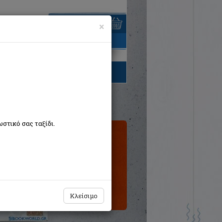
×
είναι άδειο
τηγορίες βιβλίων
στικό σας ταξίδι.
Εξαντλημένο
από τον
εκδότη
Κλείσιμο