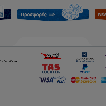
112 52 Αθήνα
ό