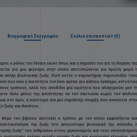
Βιογραφικό Συγγραφέα
Σχόλια επισκεπτών (
0
)
αρος ο ρόλος του Homo sacer όπως και η σημασία του για τη δόμηση τη
όκειται για μια φιγούρα στην οποία αποτυπώνεται για πρώτη φορά 
ι απλής βιολογικής ζωής. Γιατί αυτός ο χαρακτήρας παρουσιάζει τόσ
ιον που ενώ η κοινότητα τον έχει κρίνει για κάποιο έγκλημα, εντούτοι
νους τρόπους, αλλά του αποδίδει μια ιερότητα που απαγορεύει μεν τ
ποτε άλλο μέλος της κοινότητας να τον σκοτώσει χωρίς τον κίνδυν
ζωή στο όριο, ή καλύτερα για μια παράδοξη ύπαρξη που ανοίγεται στη
ξύ ζωής και θανάτου.
 θέμα του βιβλίου αποτελεί ο τρόπος με τον οποίο εμφανίζεται κα
 πολιτικοποίηση της ζωής στο απλούστερο βιολογικό της επίπεδο, 
γυμνής ζωής" του ανθρώπου στους μηχανισμούς και τους υπολογισμού
ς συστατικής σχέσης μεταξύ γυμνής ζωής και κυρίαρχης εξουσίας, απ