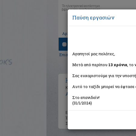
Το ηλεκτρονικό κατάστημα
βιβλίων που αναζητούσατε!
Παύση εργασιών
|
|
|
Αρχική
Το καλάθι μου
Εγγραφή
Σύνδ
Αναζήτηση
Αγαπητοί μας πελάτες,
Επιστήμες
>
Επιστήμες του Ανθρώπου
>
Μετά από περίπου
13 χρόνια
, το
Σας ευχαριστούμε για την υποστή
Homo Sacer
Αυτό το ταξίδι μπορεί να έφτασε 
Κυρίαρχη εξουσία και γυμνή ζωή
Agamben Giorgio
Στο επανιδείν!
(31/1/2024)
Εκδότης:
Scripta
Έτος:
2005
Σελίδες:
321