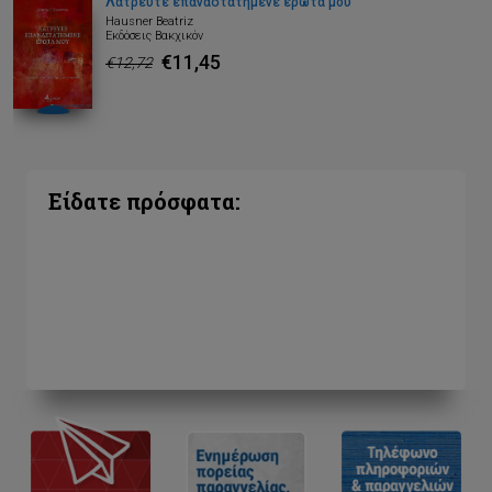
Λατρευτέ επαναστατημένε έρωτά μου
Hausner Beatriz
Εκδόσεις Βακχικόν
€11,45
€12,72
Είδατε πρόσφατα: