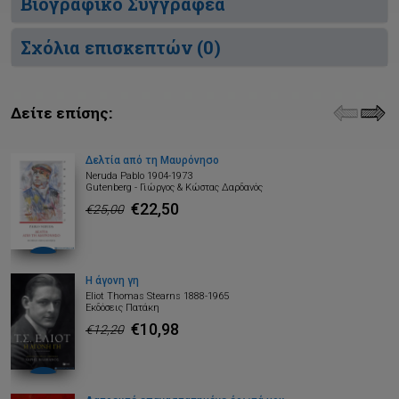
Βιογραφικό Συγγραφέα
Σχόλια επισκεπτών (
0
)
Δείτε επίσης:
Δελτία από τη Μαυρόνησο
Neruda Pablo 1904-1973
Gutenberg - Γιώργος & Κώστας Δαρδανός
€22,50
€25,00
Η άγονη γη
Eliot Thomas Stearns 1888-1965
Εκδόσεις Πατάκη
€10,98
€12,20