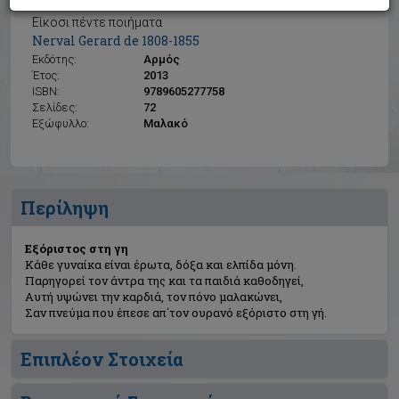
Εξόριστος στη γη
Είκοσι πέντε ποιήματα
Nerval Gerard de 1808-1855
Εκδότης:
Αρμός
Έτος:
2013
ISBN:
9789605277758
Σελίδες:
72
Εξώφυλλο:
Μαλακό
Περίληψη
Εξόριστος στη γη
Κάθε γυναίκα είναι έρωτα, δόξα και ελπίδα μόνη.
Παρηγορεί τον άντρα της και τα παιδιά καθοδηγεί,
Αυτή υψώνει την καρδιά, τον πόνο μαλακώνει,
Σαν πνεύμα που έπεσε απ΄τον ουρανό εξόριστο στη γή.
Επιπλέον Στοιχεία