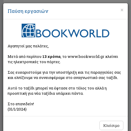
×
Παύση εργασιών
Αναζήτηση
Αγαπητοί μας πελάτες,
Μετά από περίπου
13 χρόνια
, το www.bookworld.gr κλείνει
τις ηλεκτρονικές του πόρτες.
Σας ευχαριστούμε για την υποστήριξη και τις παραγγελίες σας
και ελπίζουμε να συνεισφέραμε στο αναγνωστικό σας ταξίδι.
Τιμή εκδότη:€7,96
Αυτό το ταξίδι μπορεί να έφτασε στο τέλος του αλλά η
€7,16
Η τιμή μας:
προοπτική για νέα ταξίδια υπάρχει πάντα.
Δεν υπάρχει δυνατότητα παραγγελίας
Στο επανιδείν!
(31/1/2024)
Κλείσιμο