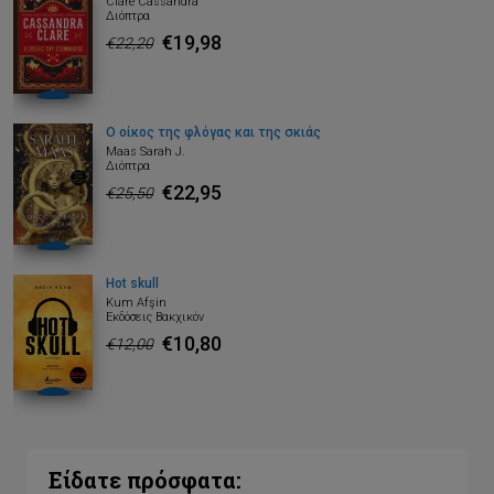
Clare Cassandra
Διόπτρα
€19,98
€22,20
Ο οίκος της φλόγας και της σκιάς
Maas Sarah J.
Διόπτρα
€22,95
€25,50
Hot skull
Kum Afşin
Εκδόσεις Βακχικόν
€10,80
€12,00
Είδατε πρόσφατα: