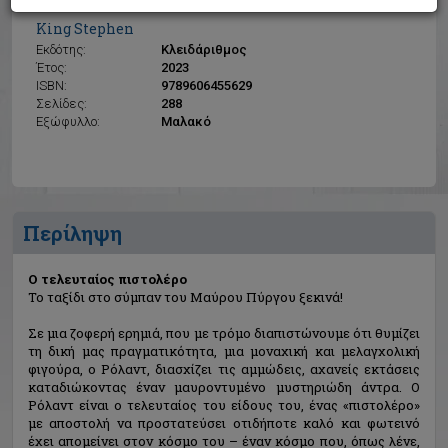
Ο τελευταίος πιστολέρο
King Stephen
Εκδότης:
Κλειδάριθμος
Έτος:
2023
ISBN:
9789606455629
Σελίδες:
288
Εξώφυλλο:
Μαλακό
Περίληψη
Ο τελευταίος πιστολέρο
To ταξίδι στο σύμπαν του Μαύρου Πύργου ξεκινά!
Σε μια ζοφερή ερημιά, που με τρόμο διαπιστώνουμε ότι θυμίζει
τη δική μας πραγματικότητα, μια μοναχική και μελαγχολική
φιγούρα, ο Ρόλαντ, διασχίζει τις αμμώδεις, αχανείς εκτάσεις
καταδιώκοντας έναν μαυροντυμένο μυστηριώδη άντρα. Ο
Ρόλαντ είναι ο τελευταίος του είδους του, ένας «πιστολέρο»
με αποστολή να προστατεύσει οτιδήποτε καλό και φωτεινό
έχει απομείνει στον κόσμο του – έναν κόσμο που, όπως λένε,