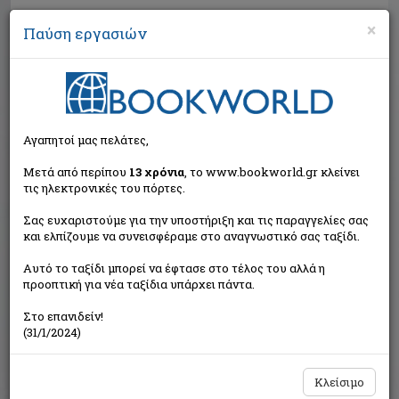
×
Παύση εργασιών
Αναζήτηση
Αγαπητοί μας πελάτες,
Μετά από περίπου
13 χρόνια
, το www.bookworld.gr κλείνει
τις ηλεκτρονικές του πόρτες.
Σας ευχαριστούμε για την υποστήριξη και τις παραγγελίες σας
και ελπίζουμε να συνεισφέραμε στο αναγνωστικό σας ταξίδι.
Τιμή εκδότη:€15,50
Αυτό το ταξίδι μπορεί να έφτασε στο τέλος του αλλά η
€13,95
Η τιμή μας:
προοπτική για νέα ταξίδια υπάρχει πάντα.
Δεν υπάρχει δυνατότητα παραγγελίας
Στο επανιδείν!
(31/1/2024)
Κλείσιμο