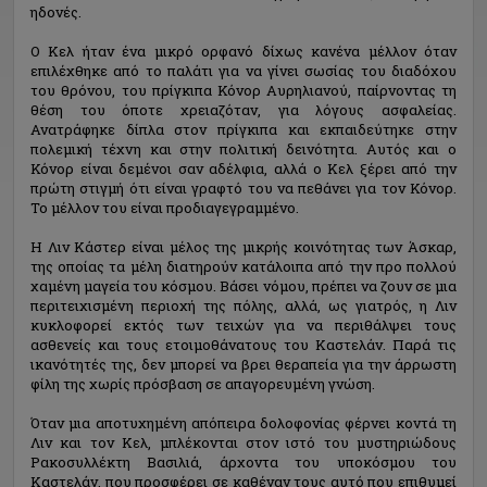
ηδονές.
Ο Κελ ήταν ένα μικρό ορφανό δίχως κανένα μέλλον όταν
επιλέχθηκε από το παλάτι για να γίνει σωσίας του διαδόχου
του θρόνου, του πρίγκιπα Κόνορ Αυρηλιανού, παίρνοντας τη
θέση του όποτε χρειαζόταν, για λόγους ασφαλείας.
Ανατράφηκε δίπλα στον πρίγκιπα και εκπαιδεύτηκε στην
πολεμική τέχνη και στην πολιτική δεινότητα. Αυτός και ο
Κόνορ είναι δεμένοι σαν αδέλφια, αλλά ο Κελ ξέρει από την
πρώτη στιγμή ότι είναι γραφτό του να πεθάνει για τον Κόνορ.
Το μέλλον του είναι προδιαγεγραμμένο.
Η Λιν Κάστερ είναι μέλος της μικρής κοινότητας των Άσκαρ,
της οποίας τα μέλη διατηρούν κατάλοιπα από την προ πολλού
χαμένη μαγεία του κόσμου. Βάσει νόμου, πρέπει να ζουν σε μια
περιτειχισμένη περιοχή της πόλης, αλλά, ως γιατρός, η Λιν
κυκλοφορεί εκτός των τειχών για να περιθάλψει τους
ασθενείς και τους ετοιμοθάνατους του Καστελάν. Παρά τις
ικανότητές της, δεν μπορεί να βρει θεραπεία για την άρρωστη
φίλη της χωρίς πρόσβαση σε απαγορευμένη γνώση.
Όταν μια αποτυχημένη απόπειρα δολοφονίας φέρνει κοντά τη
Λιν και τον Κελ, μπλέκονται στον ιστό του μυστηριώδους
Ρακοσυλλέκτη Βασιλιά, άρχοντα του υποκόσμου του
Καστελάν, που προσφέρει σε καθέναν τους αυτό που επιθυμεί