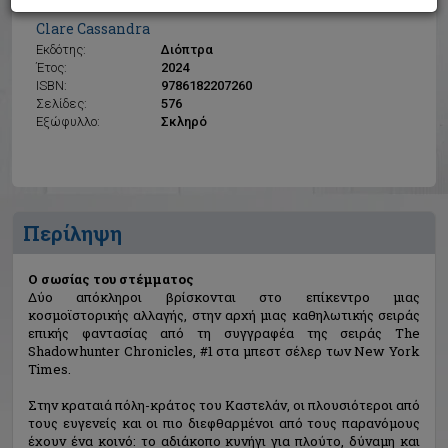
Ο σωσίας του στέμματος
Clare Cassandra
Εκδότης:
Διόπτρα
Έτος:
2024
ISBN:
9786182207260
Σελίδες:
576
Εξώφυλλο:
Σκληρό
Περίληψη
Ο σωσίας του στέμματος
Δύο απόκληροι βρίσκονται στο επίκεντρο μιας
κοσμοϊστορικής αλλαγής, στην αρχή μιας καθηλωτικής σειράς
επικής φαντασίας από τη συγγραφέα της σειράς The
Shadowhunter Chronicles, #1 στα μπεστ σέλερ των New York
Times.
Στην κραταιά πόλη-κράτος του Καστελάν, οι πλουσιότεροι από
τους ευγενείς και οι πιο διεφθαρμένοι από τους παρανόμους
έχουν ένα κοινό: το αδιάκοπο κυνήγι για πλούτο, δύναμη και