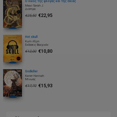
Ο οίκος της φλόγας και της σκιάς
Maas Sarah J.
Διόπτρα
€22,95
€25,50
Hot skull
Kum Afşin
Εκδόσεις Βακχικόν
€10,80
€12,00
Godkiller
Kaner Hannah
Μίνωας
€15,93
€17,70