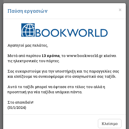
×
Παύση εργασιών
Αναζήτηση
Αγαπητοί μας πελάτες,
Μετά από περίπου
13 χρόνια
, το www.bookworld.gr κλείνει
τις ηλεκτρονικές του πόρτες.
Σας ευχαριστούμε για την υποστήριξη και τις παραγγελίες σας
και ελπίζουμε να συνεισφέραμε στο αναγνωστικό σας ταξίδι.
Τιμή εκδότη:€22,20
Αυτό το ταξίδι μπορεί να έφτασε στο τέλος του αλλά η
€19,98
Η τιμή μας:
προοπτική για νέα ταξίδια υπάρχει πάντα.
Δεν υπάρχει δυνατότητα παραγγελίας
Στο επανιδείν!
(31/1/2024)
Κλείσιμο