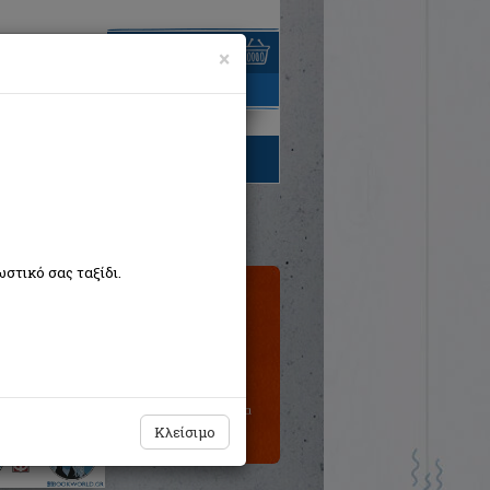
×
είναι άδειο
τηγορίες βιβλίων
στικό σας ταξίδι.
Τιμή εκδότη:€23,30
Η τιμή μας:
€20,97
Δεν υπάρχει δυνατότητα
παραγγελίας
Κλείσιμο