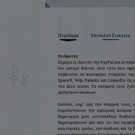
Περίληψη
Επιπλέον Στοιχεία
Οι ιδρυτές
Σήμερα οι ιδρυτές της PayPal και οι πα
πιο ισχυρό δίκτυο. Από τότε που άφη
σύμβουλοι σε κορυφαίες εταιρείες της
SpaceX, Yelp, Palantir και LinkedIn. Ως
του 21ου αιώνα. Τα ονόματά τους ξυπ
αρνητικών σχολίων.
Ωστόσο, παρ’ όλη την επιρροή τους, 
πυροδοτήσουν την εμπορική κούρσα τ
δημιουργοί μιας αυτοσχέδιας διαδικτ
δημιουργήσουν μία από τις πιο προβε
εσωτερικές έριδες, την ανάδυση και τη
πρώτη δεκαετία του 21ου αιώνα. Η επιτυ