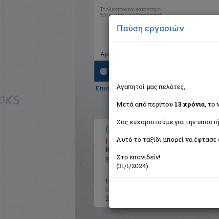
Το ηλεκτρονικό κατάστημα
βιβλίων που αναζητούσατε!
Παύση εργασιών
|
|
|
Αρχική
Το καλάθι μου
Εγγραφή
Σύνδ
Αναζήτηση
Αγαπητοί μας πελάτες,
Επιστήμες
>
Επιστήμες του Ανθρώπου
>
Μετά από περίπου
13 χρόνια
, το
Σας ευχαριστούμε για την υποστή
Οι ιδρυτές
Αυτό το ταξίδι μπορεί να έφτασε 
Η ιστορία της PayPal και των επιχε
Βάλεϊ
Στο επανιδείν!
Soni Jimmy
(31/1/2024)
Εκδότης:
Ψυχογιός
Έτος:
2023
Σελίδες:
600