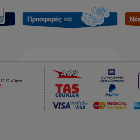
112 52 Αθήνα
ό