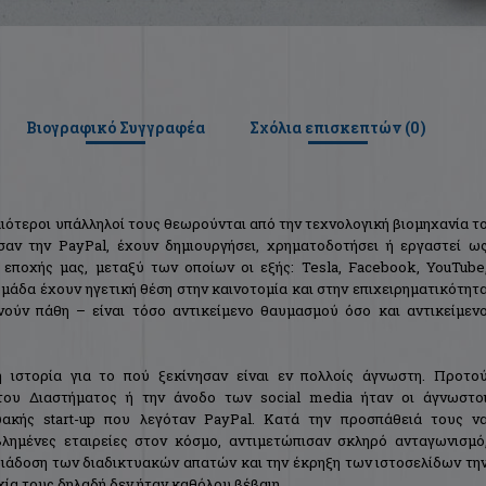
Βιογραφικό Συγγραφέα
Σχόλια επισκεπτών (
0
)
λαιότεροι υπάλληλοί τους θεωρούνται από την τεχνολογική βιομηχανία τ
σαν την PayPal, έχουν δημιουργήσει, χρηματοδοτήσει ή εργαστεί ω
 εποχής μας, μεταξύ των οποίων οι εξής: Tesla, Facebook, YouTube
 ομάδα έχουν ηγετική θέση στην καινοτομία και στην επιχειρηματικότητ
νούν πάθη – είναι τόσο αντικείμενο θαυμασμού όσο και αντικείμεν
η ιστορία για το πού ξεκίνησαν είναι εν πολλοίς άγνωστη. Προτο
ου Διαστήματος ή την άνοδο των social media ήταν οι άγνωστο
υακής start-up που λεγόταν PayPal. Κατά την προσπάθειά τους ν
βλημένες εταιρείες στον κόσμο, αντιμετώπισαν σκληρό ανταγωνισμό
 διάδοση των διαδικτυακών απατών και την έκρηξη των ιστοσελίδων τη
χία τους δηλαδή δεν ήταν καθόλου βέβαιη.