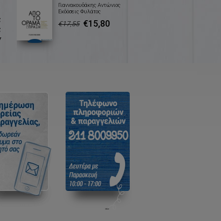
Γιαννακουδάκης Αντώνιος
Εκδόσεις Φυλάτος
ς
€15,80
€17,55
ς
ν
ή
ν
ν
ν