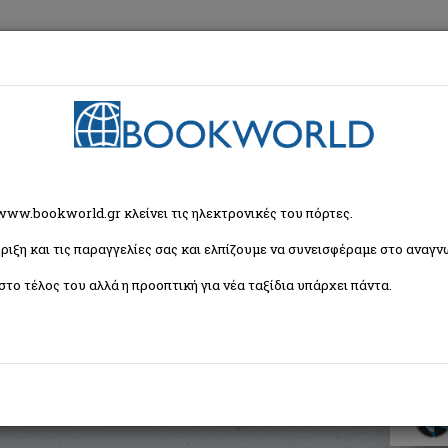
εση
Κα
Οικονομία
>
Διοίκηση, Μάρκετινγκ, Λογιστική
> Οι ιδρυτές
 www.bookworld.gr κλείνει τις ηλεκτρονικές του πόρτες.
ριξη και τις παραγγελίες σας και ελπίζουμε να συνεισφέραμε στο αναγνω
στο τέλος του αλλά η προοπτική για νέα ταξίδια υπάρχει πάντα.
ιρηματιών που άλλαξαν για πάντα τη Σίλικον
ISBN:
9786180152104
Εξώφυλλο:
Μαλακό