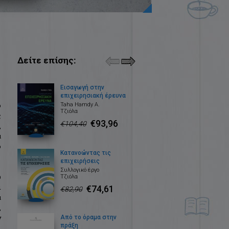
Δείτε επίσης:
Εισαγωγή στην
επιχειρησιακή έρευνα
ο
Taha Hamdy A.
Τζιόλα
ς
€93,96
€104,40
,
α
ο
Κατανοώντας τις
επιχειρήσεις
Συλλογικό έργο
ύ
Τζιόλα
ι
€74,61
€82,90
α
,
ν
Από το όραμα στην
πράξη