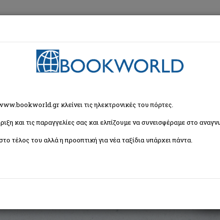
εση
Κα
ι ο ξυλοκόπος
 www.bookworld.gr κλείνει τις ηλεκτρονικές του πόρτες.
ριξη και τις παραγγελίες σας και ελπίζουμε να συνεισφέραμε στο αναγνω
λοκόπος
στο τέλος του αλλά η προοπτική για νέα ταξίδια υπάρχει πάντα.
n
ISBN:
9786185722944
Εξώφυλλο:
Μαλακό