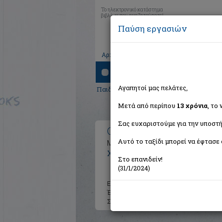
Το ηλεκτρονικό κατάστημα
βιβλίων που αναζητούσατε!
Παύση εργασιών
|
|
|
Αρχική
Το καλάθι μου
Εγγραφή
Σύνδ
Αναζήτηση
Αγαπητοί μας πελάτες,
Παιδικά - Εφηβικά
> Ο κυρ Πλάτανος κα
Μετά από περίπου
13 χρόνια
, το
Σας ευχαριστούμε για την υποστή
Ο κυρ Πλάτανος και ο ξυ
Αυτό το ταξίδι μπορεί να έφτασε 
Mister Plane Tree and the Woodsma
Χατζημανώλη Ελένη
Στο επανιδείν!
(31/1/2024)
Εκδότης:
Διάνοια
Έτος:
2023
Σελίδες:
48