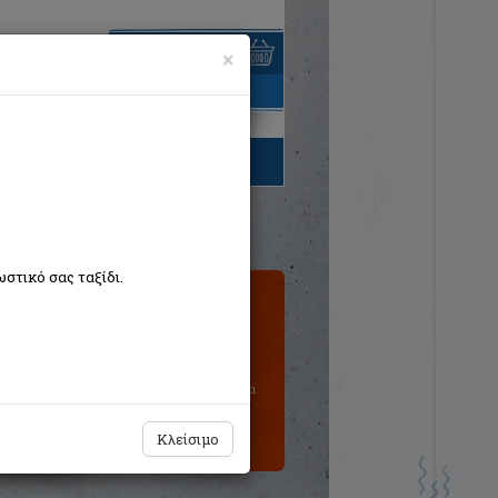
×
είναι άδειο
τηγορίες βιβλίων
στικό σας ταξίδι.
Τιμή εκδότη:€11,00
€9,90
Η τιμή μας:
Δεν υπάρχει δυνατότητα
παραγγελίας
Κλείσιμο