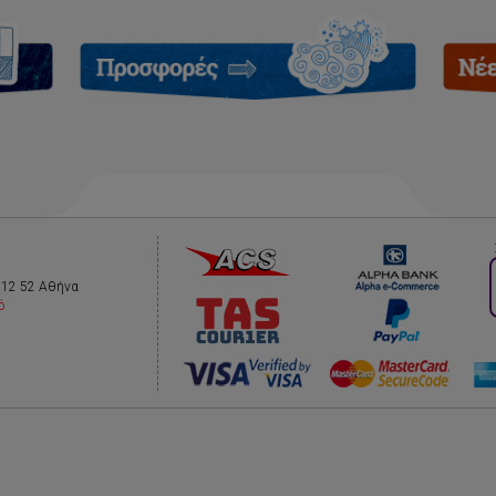
112 52 Αθήνα
ό