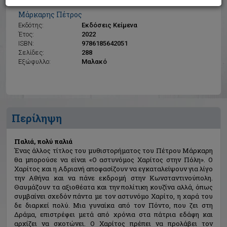
Παλιά, πολύ παλιά
Μάρκαρης Πέτρος
Εκδότης:
Εκδόσεις Κείμενα
Έτος:
2022
ISBN:
9786185642051
Σελίδες:
288
Εξώφυλλο:
Μαλακό
Περίληψη
Παλιά, πολύ παλιά
Ένας άλλος τίτλος του μυθιστορήματος του Πέτρου Μάρκαρη
θα μπορούσε να είναι «Ο αστυνόμος Χαρίτος στην Πόλη». Ο
Χαρίτος και η Αδριανή αποφασίζουν να εγκαταλείψουν για λίγο
την Αθήνα και να πάνε εκδρομή στην Κωνσταντινούπολη.
Θαυμάζουν τα αξιοθέατα και την πολίτικη κουζίνα αλλά, όπως
συμβαίνει σχεδόν πάντα με τον αστυνόμο Χαρίτο, η χαρά του
δε διαρκεί πολύ. Μια γυναίκα από τον Πόντο, που ζει στη
Δράμα, επιστρέφει μετά από χρόνια στα πάτρια εδάφη και
αρχίζει να σκοτώνει. Ο Χαρίτος πρέπει να προλάβει τον