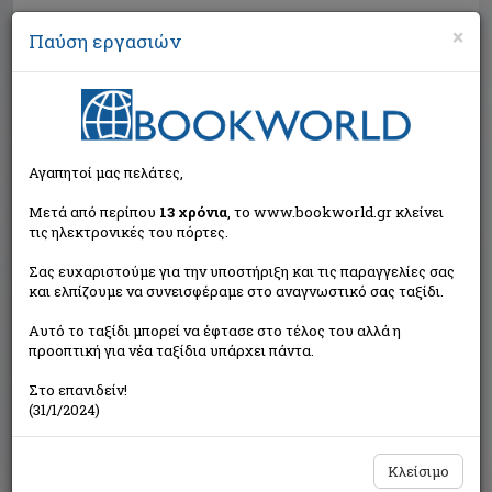
×
Παύση εργασιών
Αναζήτηση
Αγαπητοί μας πελάτες,
Μετά από περίπου
13 χρόνια
, το www.bookworld.gr κλείνει
τις ηλεκτρονικές του πόρτες.
Σας ευχαριστούμε για την υποστήριξη και τις παραγγελίες σας
και ελπίζουμε να συνεισφέραμε στο αναγνωστικό σας ταξίδι.
Τιμή εκδότη:€18,02
Αυτό το ταξίδι μπορεί να έφτασε στο τέλος του αλλά η
€16,22
Η τιμή μας:
προοπτική για νέα ταξίδια υπάρχει πάντα.
Δεν υπάρχει δυνατότητα παραγγελίας
Στο επανιδείν!
(31/1/2024)
Κλείσιμο