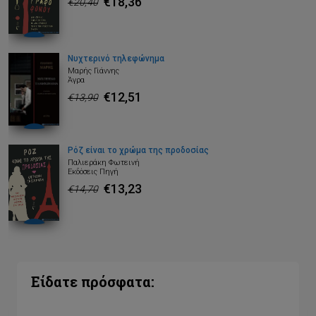
€18,36
€20,40
Νυχτερινό τηλεφώνημα
Μαρής Γιάννης
Άγρα
€12,51
€13,90
Ρόζ είναι το χρώμα της προδοσίας
Παλιεράκη Φωτεινή
Εκδόσεις Πηγή
€13,23
€14,70
Είδατε πρόσφατα: