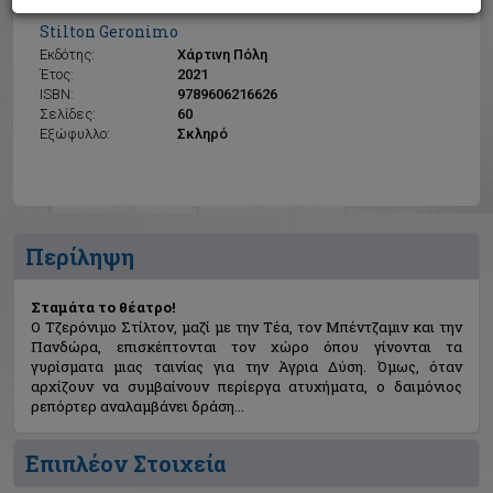
Σταμάτα το θέατρο!
Stilton Geronimo
Εκδότης:
Χάρτινη Πόλη
Έτος:
2021
ISBN:
9789606216626
Σελίδες:
60
Εξώφυλλο:
Σκληρό
Περίληψη
Σταμάτα το θέατρο!
Ο Τζερόνιμο Στίλτον, μαζί με την Τέα, τον Μπέντζαμιν και την
Πανδώρα, επισκέπτονται τον χώρο όπου γίνονται τα
γυρίσματα μιας ταινίας για την Άγρια Δύση. Όμως, όταν
αρχίζουν να συμβαίνουν περίεργα ατυχήματα, ο δαιμόνιος
ρεπόρτερ αναλαμβάνει δράση...
Επιπλέον Στοιχεία