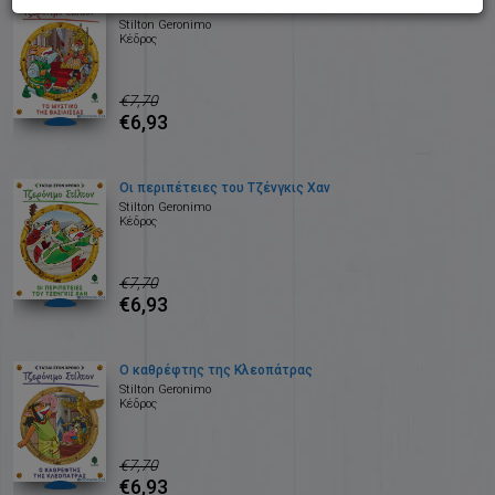
Το μυστικό της βασίλισσας
Stilton Geronimo
Κέδρος
€7,70
€6,93
Οι περιπέτειες του Τζένγκις Χαν
Stilton Geronimo
Κέδρος
€7,70
€6,93
Ο καθρέφτης της Κλεοπάτρας
Stilton Geronimo
Κέδρος
€7,70
€6,93