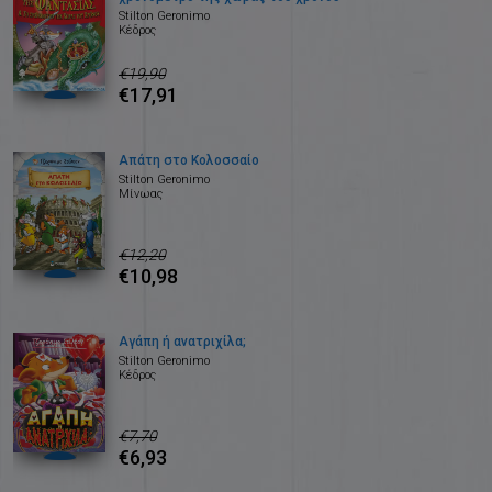
Stilton Geronimo
Κέδρος
€19,90
€17,91
Aπάτη στο Κολοσσαίο
Stilton Geronimo
Μίνωας
€12,20
€10,98
Αγάπη ή ανατριχίλα;
Stilton Geronimo
Κέδρος
€7,70
€6,93