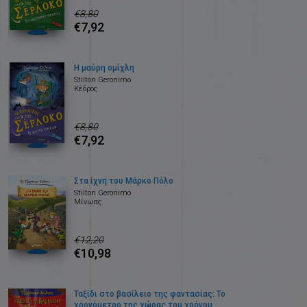
€8,80
€7,92
Η μαύρη ομίχλη
Stilton Geronimo
Κέδρος
€8,80
€7,92
Στα ίχνη του Μάρκο Πόλο
Stilton Geronimo
Μίνωας
€12,20
€10,98
Ταξίδι στο βασίλειο της φαντασίας: Το
χρονόμετρο της χώρας του χρόνου