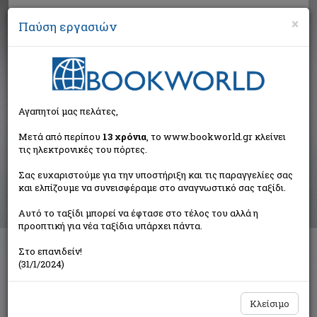
×
Παύση εργασιών
Αναζήτηση
Αγαπητοί μας πελάτες,
Αποτελέσματα αναζήτησης
Μετά από περίπου
13 χρόνια
, το www.bookworld.gr κλείνει
τις ηλεκτρονικές του πόρτες.
Αποτελέσματα αναζήτησης για:
Σας ευχαριστούμε για την υποστήριξη και τις παραγγελίες σας
Συγγραφέας: Stilton Geronimo (142 βιβλία)
και ελπίζουμε να συνεισφέραμε στο αναγνωστικό σας ταξίδι.
Ταξινόμηση ανά:
Αυτό το ταξίδι μπορεί να έφτασε στο τέλος του αλλά η
προοπτική για νέα ταξίδια υπάρχει πάντα.
Στο επανιδείν!
1
2
(31/1/2024)
Κλείσιμο