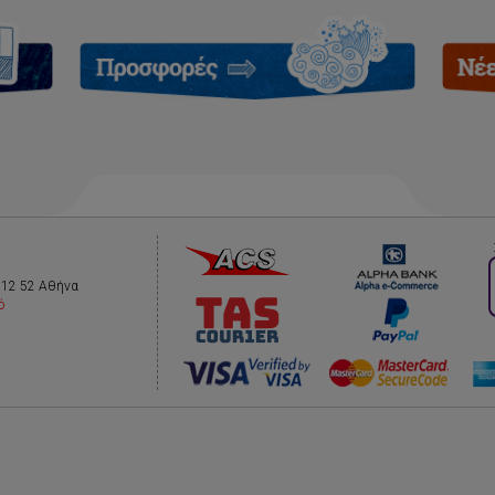
112 52 Αθήνα
ό