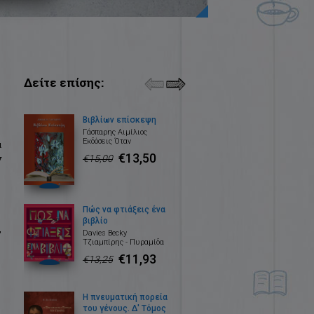
Δείτε επίσης:
Βιβλίων επίσκεψη
Γάσπαρης Αιμίλιος
Εκδόσεις Όταν
α
€13,50
ν
€15,00
Πώς να φτιάξεις ένα
βιβλίο
,
Davies Becky
Τζιαμπίρης - Πυραμίδα
€11,93
€13,25
Η πνευματική πορεία
του γένους. Δ' Τόμος