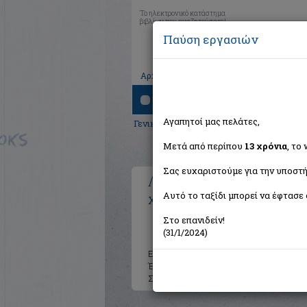
Το ηλεκτρονικό κατάστημα
βιβλίων που αναζητούσατε!
Παύση εργασιών
|
|
|
Αρχική
Το καλάθι μου
Εγγραφή
Σύνδ
Αναζήτηση
Αγαπητοί μας πελάτες,
Γενικά Βιβλία
> Λιστολόγιο: Βιβλία
Μετά από περίπου
13 χρόνια
, το
Σας ευχαριστούμε για την υποστή
Λιστολόγιο: Βιβλία
Αυτό το ταξίδι μπορεί να έφτασε 
Χατζόπουλος Νίκος
Στο επανιδείν!
(31/1/2024)
Εκδότης:
Οξύ - Brainfood
Έτος:
2020
Σελίδες:
144