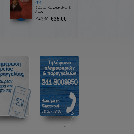
(τ.4)
Στάικος Κωνσταντίνος Σ.
Άτων
€36,00
€40,00