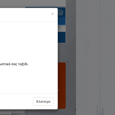
×
είναι άδειο
τηγορίες βιβλίων
στικό σας ταξίδι.
Τιμή εκδότη:€7,75
€6,98
Η τιμή μας:
Δεν υπάρχει δυνατότητα
παραγγελίας
Κλείσιμο