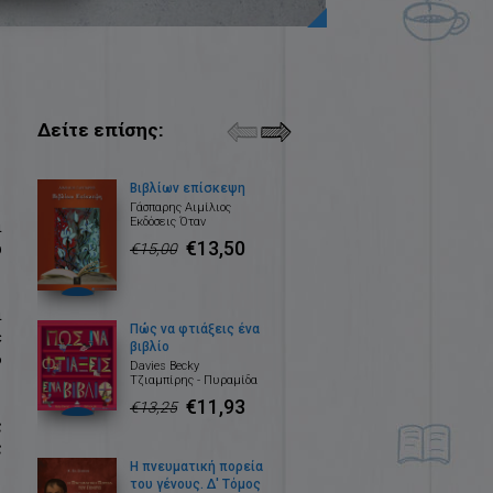
Δείτε επίσης:
Βιβλίων επίσκεψη
Γάσπαρης Αιμίλιος
Εκδόσεις Όταν
ι
€13,50
υ
€15,00
ι
Πώς να φτιάξεις ένα
ε
βιβλίο
ο
Davies Becky
Τζιαμπίρης - Πυραμίδα
€11,93
€13,25
ς
ς
Η πνευματική πορεία
του γένους. Δ' Τόμος