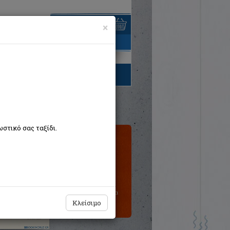
×
είναι άδειο
τηγορίες βιβλίων
στικό σας ταξίδι.
Τιμή εκδότη:€16,00
Η τιμή μας:
€16,00
Δεν υπάρχει δυνατότητα
παραγγελίας
Κλείσιμο