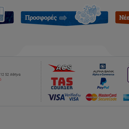
112 52 Αθήνα
ό