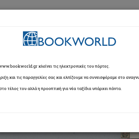
εση
Κα
στορίας
 www.bookworld.gr κλείνει τις ηλεκτρονικές του πόρτες.
ριξη και τις παραγγελίες σας και ελπίζουμε να συνεισφέραμε στο αναγνω
τορίας
στο τέλος του αλλά η προοπτική για νέα ταξίδια υπάρχει πάντα.
φίας στις βιβλιοθήκες της Αθήνας. Πρακτικά
 Λασκαρίδη
ISBN:
9786185509002
Εξώφυλλο:
Μαλακό