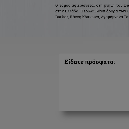
Ο τόμος αφιερώνεται στη μνήμη του De
στην Ελλάδα. Περιλαμβάνει άρθρα των Cri
Barker, Γιάννη Κόκκωνα, Αγαμέμνονα Τσε
Εκ μέρους των αθηναϊκών βιβλιοθηκών σ
των Ελλήνων), Leonora Navari και Μα
Ξεναρίου, Μίρκα Παλιούρα και Κωνσταν
Σολομωνίδη (Γεννάδειος Βιβλιοθήκη),
Αποστολάκη, Κατερίνα Λυγνού (Εθνική 
Παπαδοπούλου, Κλεοπάτρα Κυρτάτα και 
Είδατε πρόσφατα:
Η έκδοση στοχεύει να παρουσιάσει στο 
τους στην ιστορία της τυπογραφίας καθώς
της ιστορίας του βιβλίου στην Ελλάδ
διαρκώς ανερχόμενο αυτό θεματικό πεδί