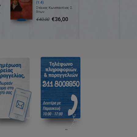
(τ.4)
ν
Στάικος Κωνσταντίνος Σ.
.
Άτων
€36,00
€40,00
ς
α
η
α
ή
α
η
ο