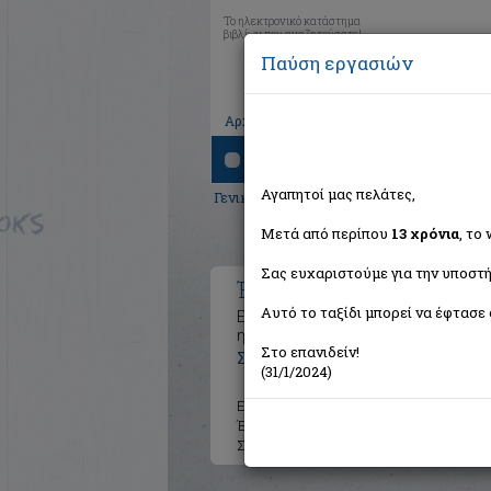
Το ηλεκτρονικό κατάστημα
βιβλίων που αναζητούσατε!
Παύση εργασιών
|
|
|
Αρχική
Το καλάθι μου
Εγγραφή
Σύνδ
Αναζήτηση
Αγαπητοί μας πελάτες,
Γενικά Βιβλία
> Ένα βιβλίο, έξι αιώνες ι
Μετά από περίπου
13 χρόνια
, το
Σας ευχαριστούμε για την υποστή
Ένα βιβλίο, έξι αιώνες ισ
Αυτό το ταξίδι μπορεί να έφτασε 
Εκδόσεις από την αυγή της τυπογρα
ημερίδας
Στο επανιδείν!
Συλλογικό έργο
(31/1/2024)
Εκδότης:
Ίδρυμα Αικατερίνης
Έτος:
2020
Σελίδες:
264