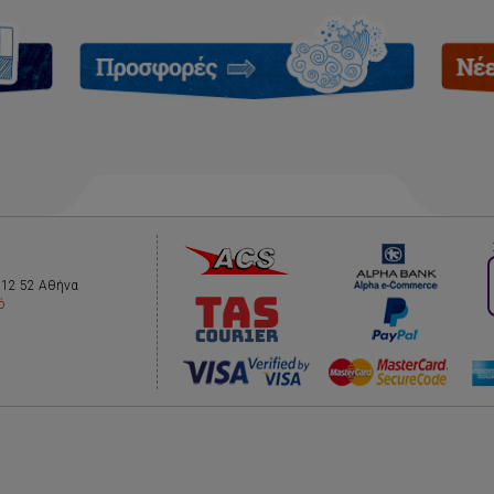
112 52 Αθήνα
ό