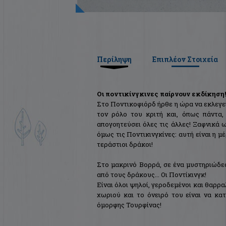
Περίληψη
Επιπλέον Στοιχεία
Οι ποντικίνγκινες παίρνουν εκδίκηση!
Στο Ποντικοφιόρδ ήρθε η ώρα να εκλεγεί
τον ρόλο του κριτή και, όπως πάντα, μ
απογοητεύσει όλες τις άλλες! Ξαφνικά 
όμως τις Ποντικινγκίνες: αυτή είναι η μ
τεράστιοι δράκοι!
Στο μακρινό Βορρά, σε ένα μυστηριώδες
από τους δράκους... Οι Ποντίκινγκ!
Είναι όλοι ψηλοί, γεροδεμένοι και θαρρα
χωριού και το όνειρό του είναι να κατ
όμορφης Τουρφίνας!