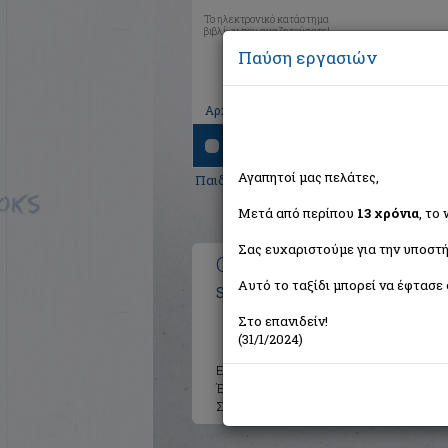
Το ηλεκτρονικό κατάστημα
βιβλίων που αναζητούσατε!
Παύση εργασιών
|
|
|
Αρχική
Το καλάθι μου
Εγγραφή
Σύνδ
Αναζήτηση
Αγαπητοί μας πελάτες,
Παιδικά - Εφηβικά
>
Παιδική και Εφηβικ
Μετά από περίπου
13 χρόνια
, το
Σας ευχαριστούμε για την υποστή
Οι ποντικίνγκινες παίρνο
Αυτό το ταξίδι μπορεί να έφτασε 
Stilton Geronimo
Στο επανιδείν!
(31/1/2024)
Εκδότης:
Κέδρος
Έτος:
2017
Σελίδες:
128