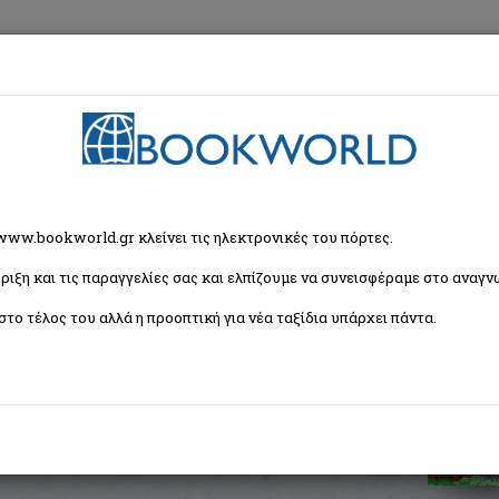
εση
Κα
ή Λογοτεχνία
> Οι ποντικίνγκινες παίρνουν εκδίκηση!
 www.bookworld.gr κλείνει τις ηλεκτρονικές του πόρτες.
ριξη και τις παραγγελίες σας και ελπίζουμε να συνεισφέραμε στο αναγνω
υν εκδίκηση!
στο τέλος του αλλά η προοπτική για νέα ταξίδια υπάρχει πάντα.
ISBN:
9789600448610
Εξώφυλλο:
Μαλακό