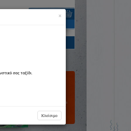
×
είναι άδειο
τηγορίες βιβλίων
στικό σας ταξίδι.
Τιμή εκδότη:€7,70
€6,93
Η τιμή μας:
Δεν υπάρχει δυνατότητα
παραγγελίας
Κλείσιμο