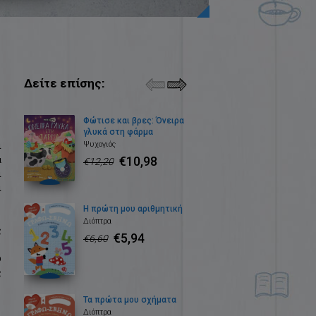
Δείτε επίσης:
Φώτισε και βρες: Όνειρα
γλυκά στη φάρμα
ι
Ψυχογιός
α
€10,98
€12,20
ι
ι
Η πρώτη μου αριθμητική
Διόπτρα
ς
€5,94
€6,60
υ
ς
Τα πρώτα μου σχήματα
Διόπτρα