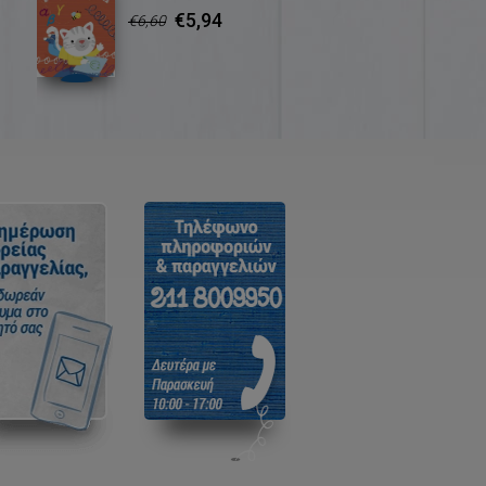
€5,94
€6,60