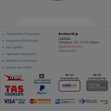
Παραγγελίες/Πληρωμές
Bookworld.gr
Γραφεία:
Ακυρώσεις/Επιστροφές
Πατησίων 157, 112 52 Αθήνα
Οριστικά κλειστό
Όροι χρήσης
Επικοινωνία
Προστασία απορρήτου
Ασφάλεια συναλλαγών
Συχνές ερωτήσεις
Με την
Με την
υποστήριξη της
υποστήριξη της