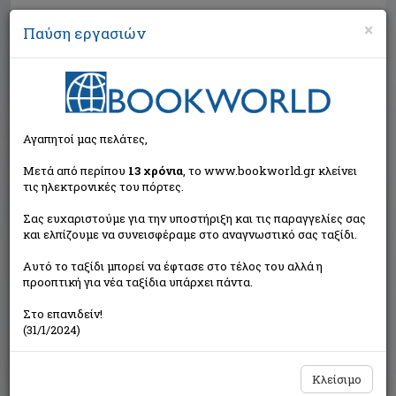
×
Παύση εργασιών
Αναζήτηση
Αγαπητοί μας πελάτες,
Μετά από περίπου
13 χρόνια
, το www.bookworld.gr κλείνει
τις ηλεκτρονικές του πόρτες.
Σας ευχαριστούμε για την υποστήριξη και τις παραγγελίες σας
και ελπίζουμε να συνεισφέραμε στο αναγνωστικό σας ταξίδι.
Τιμή εκδότη:€15,00
Αυτό το ταξίδι μπορεί να έφτασε στο τέλος του αλλά η
€13,50
Η τιμή μας:
προοπτική για νέα ταξίδια υπάρχει πάντα.
Δεν υπάρχει δυνατότητα παραγγελίας
Στο επανιδείν!
(31/1/2024)
Κλείσιμο