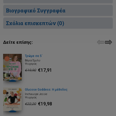
Βιογραφικό Συγγραφέα
Σχόλια επισκεπτών (
0
)
Δείτε επίσης:
Τρώμε σε 5΄
Βάγια Έμιλυ
Ψυχογιός
€17,91
€19,90
Glucose Goddess: Η μέθοδος
Inchauspe Jessie
Ψυχογιός
€19,98
€22,20