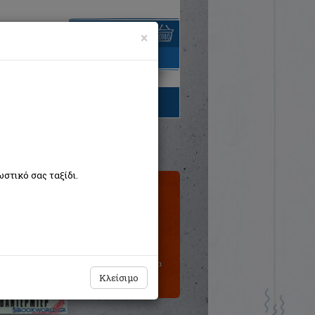
×
είναι άδειο
τηγορίες βιβλίων
στικό σας ταξίδι.
Τιμή εκδότη:€15,90
Η τιμή μας:
€14,31
Δεν υπάρχει δυνατότητα
παραγγελίας
Κλείσιμο