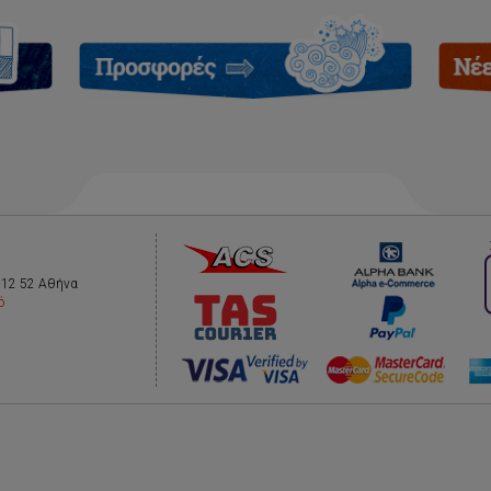
112 52 Αθήνα
ό