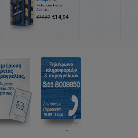
καμαριέρας
McFadden Freida
Διόπτρα
€14,94
€16,60