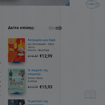
Δείτε επίσης:
Λατρεμένε μου Καρλ
von Westphalen - Marx
Jenny
ς
Archive - Brainfood
,
€12,99
€14,43
ι
α
.
Το παιχνίδι της
ρ
υπομονής
ο
Armas Elena
α
Διόπτρα
ά
€15,93
€17,70
ς
ο
Το μυστικό της