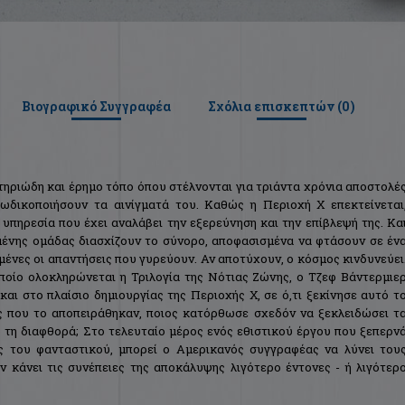
Βιογραφικό Συγγραφέα
Σχόλια επισκεπτών (
0
)
τηριώδη και έρημο τόπο όπου στέλνονται για τριάντα χρόνια αποστολέ
ωδικοποιήσουν τα αινίγματά του. Καθώς η Περιοχή Χ επεκτείνεται
υπηρεσία που έχει αναλάβει την εξερεύνηση και την επίβλεψή της. Κα
σμένης ομάδας διασχίζουν το σύνορο, αποφασισμένα να φτάσουν σε έν
μένες οι απαντήσεις που γυρεύουν. Αν αποτύχουν, ο κόσμος κινδυνεύει
ποίο ολοκληρώνεται η Τριλογία της Νότιας Ζώνης, ο Τζεφ Βάντερμιε
και στο πλαίσιο δημιουργίας της Περιοχής Χ, σε ό,τι ξεκίνησε αυτό τ
ς που το αποπειράθηκαν, ποιος κατόρθωσε σχεδόν να ξεκλειδώσει τ
 τη διαφθορά; Στο τελευταίο μέρος ενός εθιστικού έργου που ξεπερν
ας του φανταστικού, μπορεί ο Αμερικανός συγγραφέας να λύνει του
ν κάνει τις συνέπειες της αποκάλυψης λιγότερο έντονες - ή λιγότερ