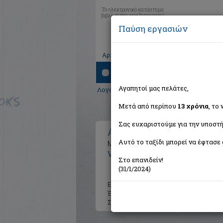
Το ηλεκτρονικό κατάστημα
βιβλίων που αναζητούσατε!
Παύση εργασιών
|
|
|
Αρχική
Το καλάθι μου
Εγγραφή
Σύνδ
Αναζήτηση
Αγαπητοί μας πελάτες,
Λογοτεχνία
>
Μεταφρασμένη λογοτεχνί
Μετά από περίπου
13 χρόνια
, το
Σας ευχαριστούμε για την υποστή
Αποδοχή
Αυτό το ταξίδι μπορεί να έφτασε 
Μυθιστόρημα
VanderMeer Jeff
Στο επανιδείν!
(31/1/2024)
Εκδότης:
Εκδόσεις Καστανιώτ
Έτος:
2016
Σελίδες:
368