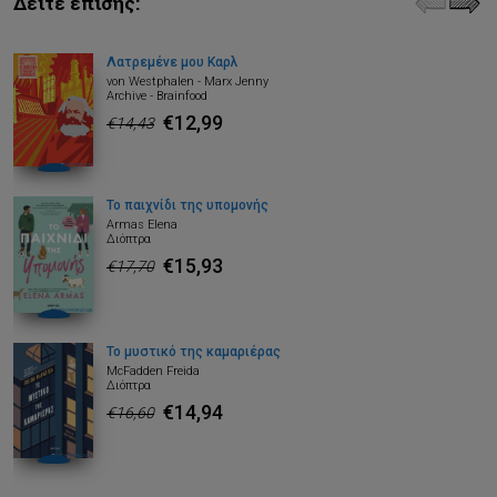
Δείτε επίσης:
Λατρεμένε μου Καρλ
von Westphalen - Marx Jenny
Archive - Brainfood
€12,99
€14,43
Το παιχνίδι της υπομονής
Armas Elena
Διόπτρα
€15,93
€17,70
Το μυστικό της καμαριέρας
McFadden Freida
Διόπτρα
€14,94
€16,60