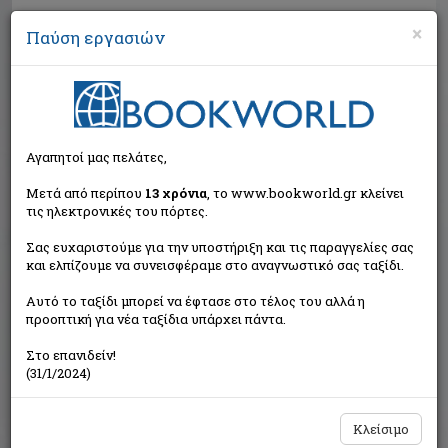
×
Παύση εργασιών
Αναζήτηση
Αγαπητοί μας πελάτες,
Μετά από περίπου
13 χρόνια
, το www.bookworld.gr κλείνει
τις ηλεκτρονικές του πόρτες.
Σας ευχαριστούμε για την υποστήριξη και τις παραγγελίες σας
και ελπίζουμε να συνεισφέραμε στο αναγνωστικό σας ταξίδι.
Τιμή εκδότη:€14,84
Αυτό το ταξίδι μπορεί να έφτασε στο τέλος του αλλά η
€13,36
Η τιμή μας:
προοπτική για νέα ταξίδια υπάρχει πάντα.
Δεν υπάρχει δυνατότητα παραγγελίας
Στο επανιδείν!
(31/1/2024)
Κλείσιμο