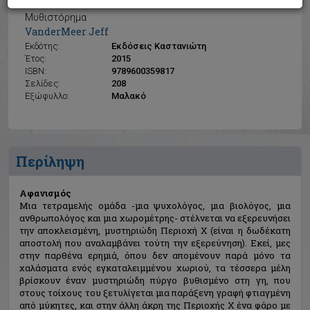
Αφανισμός
Μυθιστόρημα
VanderMeer Jeff
Εκδότης:
Εκδόσεις Καστανιώτη
Έτος:
2015
ISBN:
9789600359817
Σελίδες:
208
Εξώφυλλο:
Μαλακό
Περίληψη
Αφανισμός
Μια τετραμελής ομάδα -μια ψυχολόγος, μια βιολόγος, μια
ανθρωπολόγος και μια χωρομέτρης- στέλνεται να εξερευνήσει
την αποκλεισμένη, μυστηριώδη Περιοχή Χ (είναι η δωδέκατη
αποστολή που αναλαμβάνει τούτη την εξερεύνηση). Εκεί, μες
στην παρθένα ερημιά, όπου δεν απομένουν παρά μόνο τα
χαλάσματα ενός εγκαταλειμμένου χωριού, τα τέσσερα μέλη
βρίσκουν έναν μυστηριώδη πύργο βυθισμένο στη γη, που
στους τοίχους του ξετυλίγεται μια παράξενη γραφή φτιαγμένη
από μύκητες, και στην άλλη άκρη της Περιοχής Χ ένα φάρο με