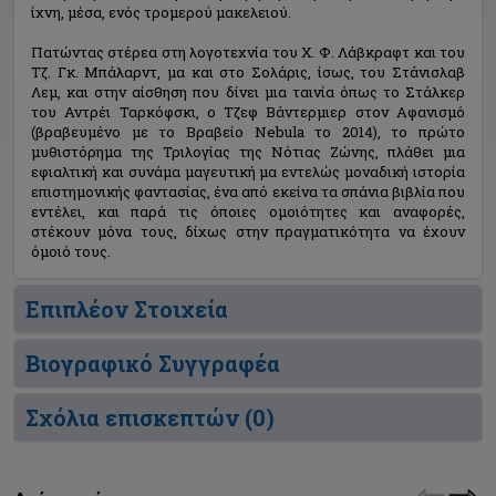
ίχνη, μέσα, ενός τρομερού μακελειού.
Πατώντας στέρεα στη λογοτεχνία του Χ. Φ. Λάβκραφτ και του
Τζ. Γκ. Μπάλαρντ, μα και στο Σολάρις, ίσως, του Στάνισλαβ
Λεμ, και στην αίσθηση που δίνει μια ταινία όπως το Στάλκερ
του Αντρέι Ταρκόφσκι, ο Τζεφ Βάντερμιερ στον Αφανισμό
(βραβευμένο με το Βραβείο Nebula το 2014), το πρώτο
μυθιστόρημα της Τριλογίας της Νότιας Ζώνης, πλάθει μια
εφιαλτική και συνάμα μαγευτική μα εντελώς μοναδική ιστορία
επιστημονικής φαντασίας, ένα από εκείνα τα σπάνια βιβλία που
εντέλει, και παρά τις όποιες ομοιότητες και αναφορές,
στέκουν μόνα τους, δίχως στην πραγματικότητα να έχουν
όμοιό τους.
Επιπλέον Στοιχεία
Βιογραφικό Συγγραφέα
Σχόλια επισκεπτών (
0
)