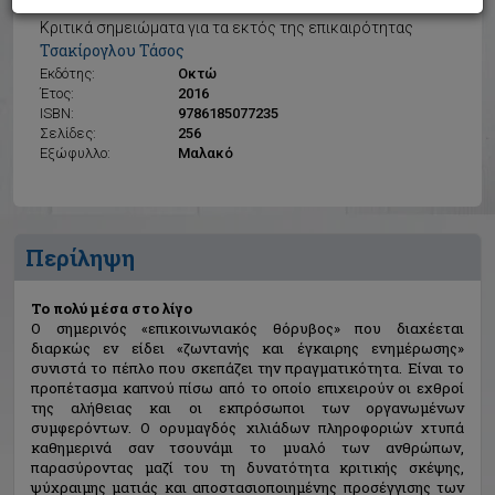
Το πολύ μέσα στο λίγο
Κριτικά σημειώματα για τα εκτός της επικαιρότητας
Τσακίρογλου Τάσος
Εκδότης:
Οκτώ
Έτος:
2016
ISBN:
9786185077235
Σελίδες:
256
Εξώφυλλο:
Μαλακό
Περίληψη
Το πολύ μέσα στο λίγο
Ο σημερινός «επικοινωνιακός θόρυβος» που διαχέεται
διαρκώς εν είδει «ζωντανής και έγκαιρης ενημέρωσης»
συνιστά το πέπλο που σκεπάζει την πραγματικότητα. Είναι το
προπέτασμα καπνού πίσω από το οποίο επιχειρούν οι εχθροί
της αλήθειας και οι εκπρόσωποι των οργανωμένων
συμφερόντων. Ο ορυμαγδός χιλιάδων πληροφοριών χτυπά
καθημερινά σαν τσουνάμι το μυαλό των ανθρώπων,
παρασύροντας μαζί του τη δυνατότητα κριτικής σκέψης,
ψύχραιμης ματιάς και αποστασιοποιημένης προσέγγισης των