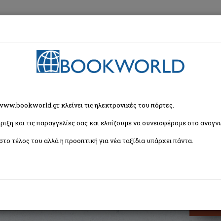
εση
Κα
> Vinsanto, Το παραδοσιακό γλυκό κρασί της Σαντορίνης
 www.bookworld.gr κλείνει τις ηλεκτρονικές του πόρτες.
ριξη και τις παραγγελίες σας και ελπίζουμε να συνεισφέραμε στο αναγνω
ό γλυκό κρασί της Σαντορίνης
στο τέλος του αλλά η προοπτική για νέα ταξίδια υπάρχει πάντα.
α
ISBN:
9789606849527
Εξώφυλλο:
Μαλακό