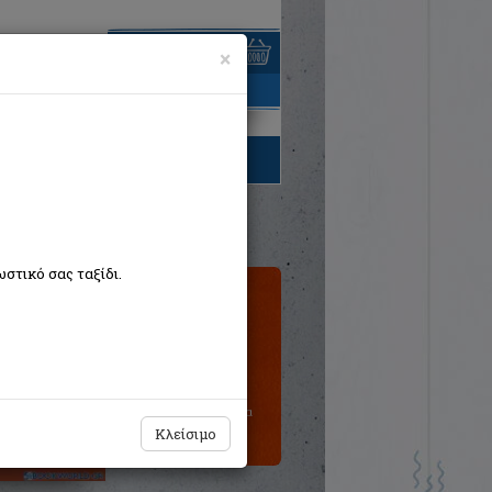
×
είναι άδειο
τηγορίες βιβλίων
στικό σας ταξίδι.
Τιμή εκδότη:€12,00
Η τιμή μας:
€10,80
Δεν υπάρχει δυνατότητα
παραγγελίας
Κλείσιμο