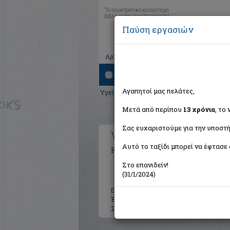
Το ηλεκτρονικό κατάστημα
βιβλίων που αναζητούσατε!
Παύση εργασιών
|
|
|
Αρχική
Το καλάθι μου
Εγγραφή
Σύνδ
Αναζήτηση
Αγαπητοί μας πελάτες,
Υγεία - Διατροφή
>
Διατροφή, Διαιτητική
Μετά από περίπου
13 χρόνια
, το
Σας ευχαριστούμε για την υποστή
Vinsanto, Το παραδοσιακ
Αυτό το ταξίδι μπορεί να έφτασε 
Κουράκου - Δραγώνα Σταυρούλα
Στο επανιδείν!
(31/1/2024)
Εκδότης:
Εκδόσεις του Φοίνικ
Έτος:
2015
Σελίδες:
80