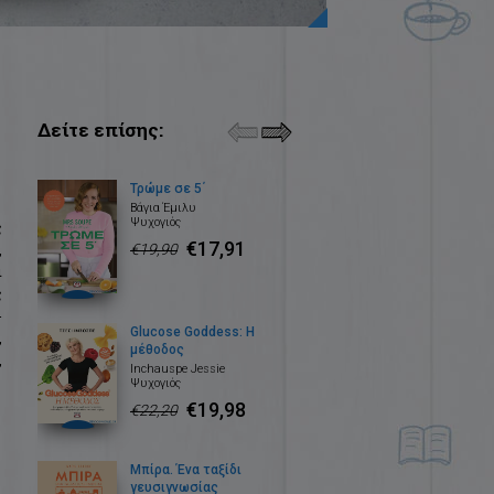
Δείτε επίσης:
Τρώμε σε 5΄
Βάγια Έμιλυ
Ψυχογιός
ς
€17,91
,
€19,90
ι
ς
-
Glucose Goddess: Η
,
μέθοδος
,
Inchauspe Jessie
Ψυχογιός
€19,98
€22,20
Μπίρα. Ένα ταξίδι
γευσιγνωσίας