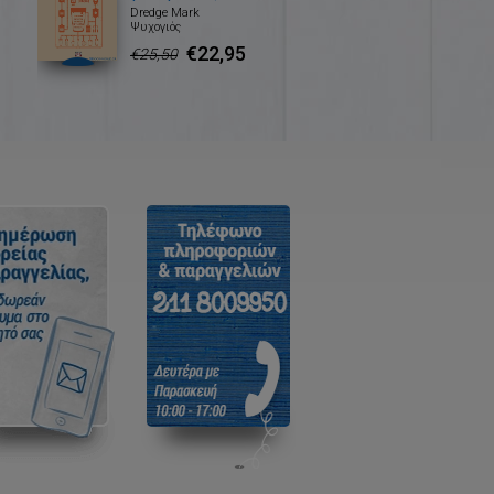
Dredge Mark
Ψυχογιός
€22,95
€25,50