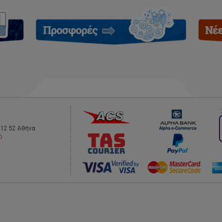
112 52 Αθήνα
ό