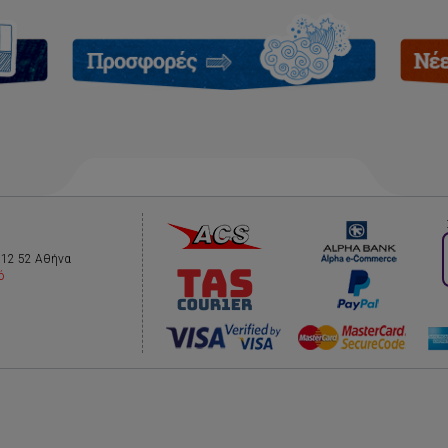
112 52 Αθήνα
ό