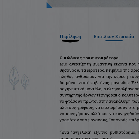
Περίληψη
Επιπλέον Στοιχεία
Ο κώδικας του αυτοκράτορα
Μια ανεκτίμητη βυζαντινή εικόνα που 
θησαυρού, τα ιερότερα κειμήλια της χρι
πλήθος ανθρώπων για την εύρεσή τους.
δαιμόνια ντετέκτιβ, ένας μανιώδης Έλλ
σαγηνευτικό μοντέλο, ο ελληνοαλβανοσε
συντηρητής έργων τέχνης και ο καλύτε
να φτάσουν πρώτοι στην ανακάλυψη των 
άλυτους γρίφους, να εισχωρήσουν στο 
να κυνηγήσουν αλλά και να κυνηγηθούν,
γραφόταν από μοναχούς, Ισπανούς επιδρο
"Ένα "αγγελικά" έξυπνο μυθιστόρημα, 
παρασύρει τον αναγνώστη".