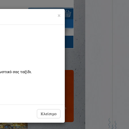
×
είναι άδειο
τηγορίες βιβλίων
στικό σας ταξίδι.
Τιμή εκδότη:€16,96
Η τιμή μας:
€15,26
Δεν υπάρχει δυνατότητα
παραγγελίας
Κλείσιμο