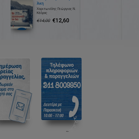
Άκη
Χαριτωνίδης Γεώργιος Ν.
Κέδρος
€12,60
€14,00