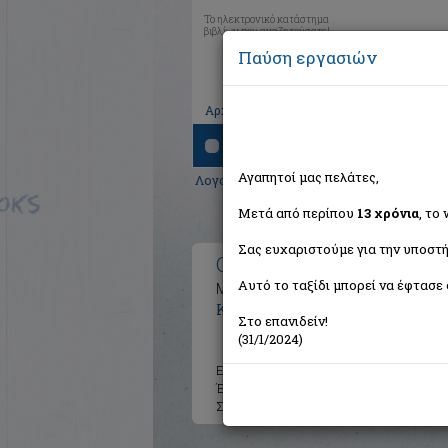
Το ηλεκτρονικό κατάστημα
βιβλίων που αναζητούσατε!
Παύση εργασιών
|
|
|
Αρχική
Το καλάθι μου
Εγγραφή
Σύνδ
Αναζήτηση
Αγαπητοί μας πελάτες,
Λογοτεχνία
>
Ελληνική Λογοτεχνία
>
Σύγ
Μετά από περίπου
13 χρόνια
, το
Σας ευχαριστούμε για την υποστή
Ο κώδικας του αυτοκράτ
Αυτό το ταξίδι μπορεί να έφτασε 
Μυθιστόρημα
Κυριαζής Νίκος Κ.
Στο επανιδείν!
(31/1/2024)
Εκδότης:
Εκδόσεις Καστανιώτ
Έτος:
2011
Σελίδες:
365