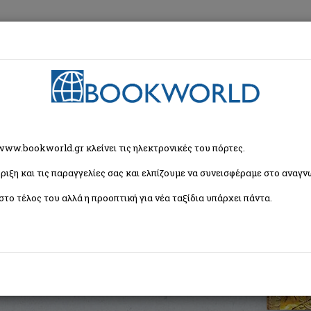
εση
Κα
χρονη Ελληνική Λογοτεχνία
> Ο κώδικας του αυτοκράτορα
 www.bookworld.gr κλείνει τις ηλεκτρονικές του πόρτες.
ριξη και τις παραγγελίες σας και ελπίζουμε να συνεισφέραμε στο αναγνω
ορα
στο τέλος του αλλά η προοπτική για νέα ταξίδια υπάρχει πάντα.
η
ISBN:
9789600353235
Εξώφυλλο:
Μαλακό