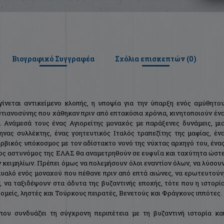
Βιογραφικό Συγγραφέα
Σχόλια επισκεπτών (
0
)
γίνεται αντικείμενο κλοπής, η υποψία για την ύπαρξη ενός αμύθητο
στιανοσύνης που χάθηκαν πριν από επτακόσια χρόνια, κινητοποιούν έν
 Ανάμεσά τους ένας Αγιορείτης μοναχός με παράξενες δυνάμεις, μι
ηνας συλλέκτης, ένας γοητευτικός Ιταλός τραπεζίτης της μαφίας, έν
ρβικός υπόκοσμος με τον αδίστακτο νονό της νύχτας αρχηγό του, ένα
ρος αστυνόμος της ΕΛΑΣ θα αναμετρηθούν σε ευφυΐα και ταχύτητα ώστ
κειμηλίων. Πρέπει όμως να πολεμήσουν όλοι εναντίον όλων, να λύσου
μυαλό ενός μοναχού που πέθανε πριν από επτά αιώνες, να ερωτευτούν
 να ταξιδέψουν στα άδυτα της βυζαντινής εποχής, τότε που η ιστορί
μείς, ληστές και Τούρκους πειρατές, Βενετούς και Φράγκους ιππότες.
που συνδυάζει τη σύγχρονη περιπέτεια με τη βυζαντινή ιστορία κα