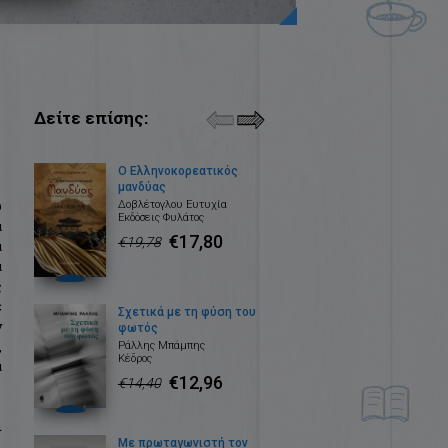
Δείτε επίσης:
Ο Ελληνοκορεατικός
μανδύας
υ
Δοβλέτογλου Ευτυχία
Εκδόσεις Φυλάτος
α
€17,80
€19,78
α
α
ς
ε
Σχετικά με τη φύση του
ν
φωτός
,
Ράλλης Μπάμπης
Κέδρος
α
€12,96
€14,40
ι
Με πρωταγωνιστή τον